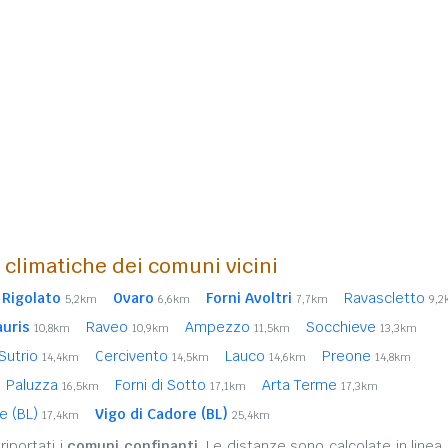
i climatiche dei comuni vicini
Rigolato
Ovaro
Forni Avoltri
Ravascletto
5,2km
6,6km
7,7km
9,
auris
Raveo
Ampezzo
Socchieve
10,8km
10,9km
11,5km
13,3km
Sutrio
Cercivento
Lauco
Preone
14,4km
14,5km
14,6km
14,8km
Paluzza
Forni di Sotto
Arta Terme
16,5km
17,1km
17,3km
re (BL)
Vigo di Cadore (BL)
17,4km
25,4km
iportati i
comuni confinanti
. Le distanze sono calcolate in linea 