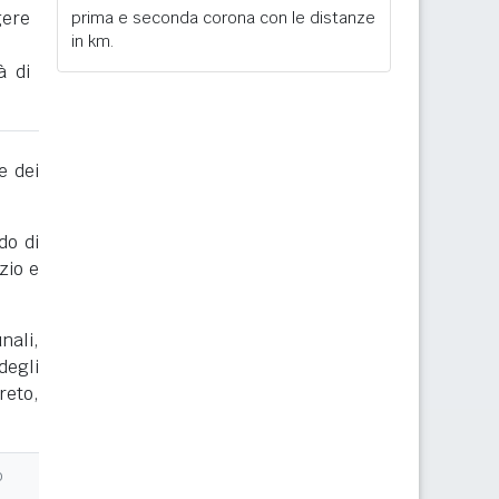
gere
prima e seconda corona con le distanze
in km.
à di
e dei
do di
zio e
nali,
degli
reto,
o