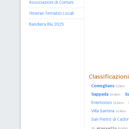
Associazioni di Comuni
Itinerari Tematici Locali
Bandiera Blu 2025
Classificazion
Comeglians
5,0km
Sappada
S
10,4km
Enemonzo
13,6km
Villa Santina
14,9km
San Pietro di Cado
In
grassetto
sono r