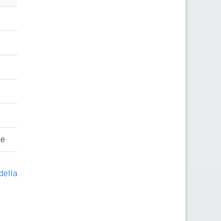
te
della