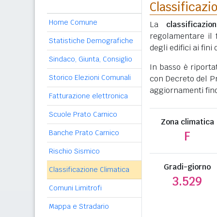
Classificazi
Home Comune
La
classificazio
regolamentare il 
Statistiche Demografiche
degli edifici ai fi
Sindaco, Giunta, Consiglio
In basso è riporta
Storico Elezioni Comunali
con Decreto del Pr
aggiornamenti fino
Fatturazione elettronica
Scuole Prato Carnico
Zona climatica
Banche Prato Carnico
F
Rischio Sismico
Gradi-giorno
Classificazione Climatica
3.529
Comuni Limitrofi
Mappa e Stradario