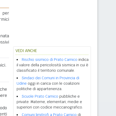
 per
rmici
gnata
ssivi
VEDI ANCHE
Rischio sismico di Prato Carnico
indica
ici.
il valore della pericolosità sismica in cui è
classificato il territorio comunale.
Sindaci dei Comuni in Provincia di
Udine
oggi in carica con le coalizioni
 che
politiche di appartenenza.
nere
Scuole Prato Carnico
pubbliche e
private. Materne, elementari, medie e
superiori con codice meccanografico.
iodo
enti
Comuni limitrofi a Prato Carnico
di