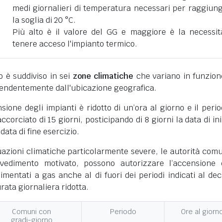
medi giornalieri di temperatura necessari per raggiun
la soglia di 20 °C.
Più alto è il valore del GG e maggiore è la necessit
tenere acceso l'impianto termico.
ano è suddiviso in sei
zone climatiche
che variano in funzion
pendentemente dall'ubicazione geografica.
nsione degli impianti è ridotto di un’ora al giorno e il perio
corciato di 15 giorni, posticipando di 8 giorni la data di ini
 data di fine esercizio.
uazioni climatiche particolarmente severe, le autorità comu
vedimento motivato, possono autorizzare l’accensione 
limentati a gas anche al di fuori dei periodi indicati al dec
ata giornaliera ridotta.
Comuni con
Periodo
Ore al giorn
gradi-giorno