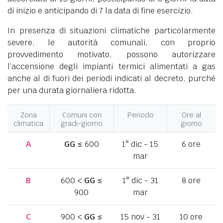
di inizio e anticipando di 7 la data di fine esercizio.
In presenza di situazioni climatiche particolarmente
severe, le autorità comunali, con proprio
provvedimento motivato, possono autorizzare
l’accensione degli impianti termici alimentati a gas
anche al di fuori dei periodi indicati al decreto, purché
per una durata giornaliera ridotta.
Zona
Comuni con
Periodo
Ore al
climatica
gradi-giorno
giorno
A
GG
≤ 600
1° dic - 15
6 ore
mar
B
600 <
GG
≤
1° dic - 31
8 ore
900
mar
C
900 <
GG
≤
15 nov - 31
10 ore