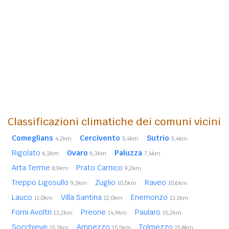
Classificazioni climatiche dei comuni vicini
Comeglians
Cercivento
Sutrio
4,2km
5,4km
5,4km
Rigolato
Ovaro
Paluzza
6,3km
6,3km
7,4km
Arta Terme
Prato Carnico
8,9km
9,2km
Treppo Ligosullo
Zuglio
Raveo
9,3km
10,5km
10,6km
Lauco
Villa Santina
Enemonzo
11,0km
12,0km
13,1km
Forni Avoltri
Preone
Paularo
13,2km
14,9km
15,2km
Socchieve
Ampezzo
Tolmezzo
15,3km
15,5km
15,8km