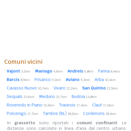
Comuni vicini
Vajont
Maniago
Andreis
Fanna
3,1km
4,6km
6,8km
8,4km
Barcis
Frisanco
Aviano
Arba
8,9km
9,1km
9,3km
10,4km
Cavasso Nuovo
Vivaro
San Quirino
10,7km
12,2km
12,5km
Sequals
Meduno
Budoia
13,6km
13,7km
14,8km
Roveredo in Piano
Travesio
Claut
15,5km
17,4km
17,5km
Polcenigo
Tambre (BL)
Cordenons
17,7km
18,3km
18,4km
In
grassetto
sono riportati i
comuni confinanti
. Le
distanze sono calcolate in linea d'aria dal centro urbano.