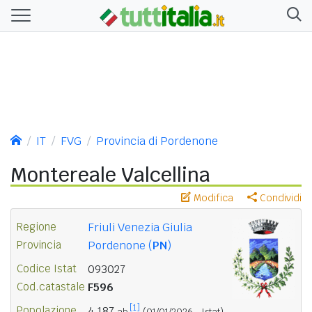
IT
FVG
Provincia di Pordenone
Montereale Valcellina
Modifica
Condividi
Regione
Friuli Venezia Giulia
Provincia
Pordenone (
PN
)
Codice Istat
093027
Cod.catastale
F596
[1]
Popolazione
4.187
ab.
(01/01/2026 - Istat)