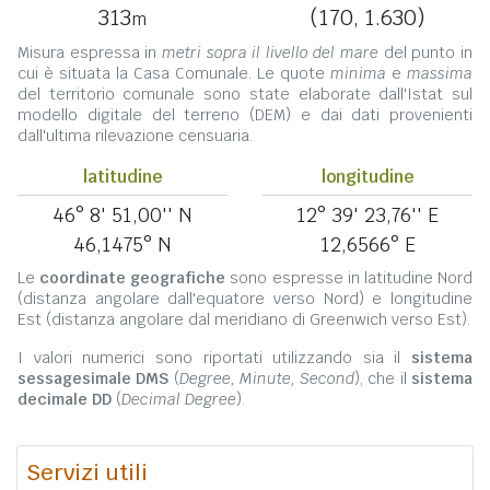
313
(170, 1.630)
m
Misura espressa in
metri sopra il livello del mare
del punto in
cui è situata la Casa Comunale. Le quote
minima
e
massima
del territorio comunale sono state elaborate dall'Istat sul
modello digitale del terreno (DEM) e dai dati provenienti
dall'ultima rilevazione censuaria.
latitudine
longitudine
46° 8' 51,00'' N
12° 39' 23,76'' E
46,1475° N
12,6566° E
Le
coordinate geografiche
sono espresse in latitudine Nord
(distanza angolare dall'equatore verso Nord) e longitudine
Est (distanza angolare dal meridiano di Greenwich verso Est).
I valori numerici sono riportati utilizzando sia il
sistema
sessagesimale DMS
(
Degree, Minute, Second
), che il
sistema
decimale DD
(
Decimal Degree
).
Servizi utili