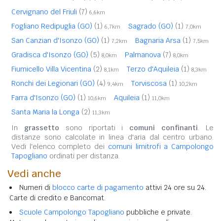
Cervignano del Friuli
(7)
6,6km
Fogliano Redipuglia (GO)
(1)
Sagrado (GO)
(1)
6,7km
7,0km
San Canzian d'Isonzo (GO)
(1)
Bagnaria Arsa
(1)
7,2km
7,5km
Gradisca d'Isonzo (GO)
(5)
Palmanova
(7)
8,0km
8,0km
Fiumicello Villa Vicentina
(2)
Terzo d'Aquileia
(1)
8,1km
8,3km
Ronchi dei Legionari (GO)
(4)
Torviscosa
(1)
9,4km
10,2km
Farra d'Isonzo (GO)
(1)
Aquileia
(1)
10,6km
11,0km
Santa Maria la Longa
(2)
11,3km
In
grassetto
sono riportati i
comuni confinanti
. Le
distanze sono calcolate in linea d'aria dal centro urbano.
Vedi l'elenco completo dei
comuni limitrofi a Campolongo
Tapogliano
ordinati per distanza.
Vedi anche
Numeri di
blocco carte di pagamento
attivi 24 ore su 24.
Carte di credito e Bancomat.
Scuole Campolongo Tapogliano
pubbliche e private.