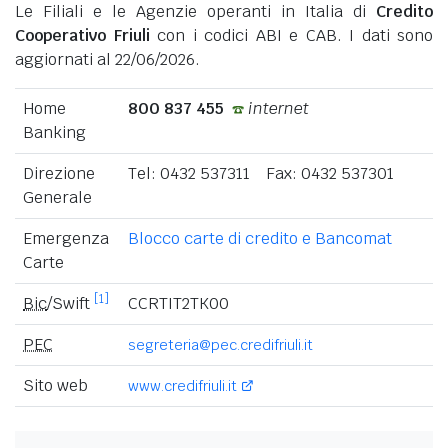
Le Filiali e le Agenzie operanti in Italia di
Credito
Cooperativo Friuli
con i codici ABI e CAB. I dati sono
aggiornati al 22/06/2026.
Home
800 837 455
internet
Banking
Direzione
Tel: 0432 537311 Fax: 0432 537301
Generale
Emergenza
Blocco carte di credito e Bancomat
Carte
[1]
Bic
/Swift
CCRTIT2TK00
PEC
segreteria@pec.credifriuli.it
Sito web
www.credifriuli.it