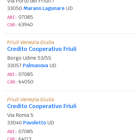
Via Porto del Friuli 7
33050
Marano Lagunare
UD
07085
ABI:
63940
CAB:
Friuli Venezia Giulia
Credito Cooperativo Friuli
Borgo Udine 53/55
33057
Palmanova
UD
07085
ABI:
64050
CAB:
Friuli Venezia Giulia
Credito Cooperativo Friuli
Via Roma 5
33040
Povoletto
UD
07085
ABI:
64113
CAB: