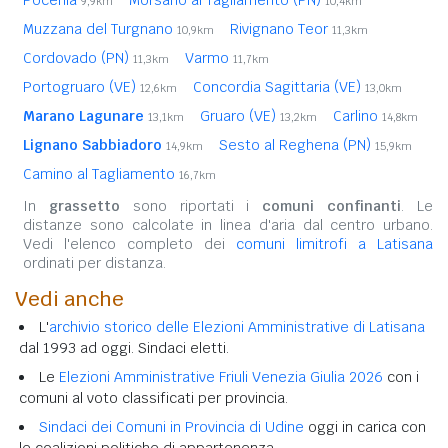
9,9km
10,4km
Muzzana del Turgnano
Rivignano Teor
10,9km
11,3km
Cordovado (PN)
Varmo
11,3km
11,7km
Portogruaro (VE)
Concordia Sagittaria (VE)
12,6km
13,0km
Marano Lagunare
Gruaro (VE)
Carlino
13,1km
13,2km
14,8km
Lignano Sabbiadoro
Sesto al Reghena (PN)
14,9km
15,9km
Camino al Tagliamento
16,7km
In
grassetto
sono riportati i
comuni confinanti
. Le
distanze sono calcolate in linea d'aria dal centro urbano.
Vedi l'elenco completo dei
comuni limitrofi a Latisana
ordinati per distanza.
Vedi anche
L'
archivio storico delle Elezioni Amministrative di Latisana
dal 1993 ad oggi. Sindaci eletti.
Le
Elezioni Amministrative Friuli Venezia Giulia 2026
con i
comuni al voto classificati per provincia.
Sindaci dei Comuni in Provincia di Udine
oggi in carica con
le coalizioni politiche di appartenenza.