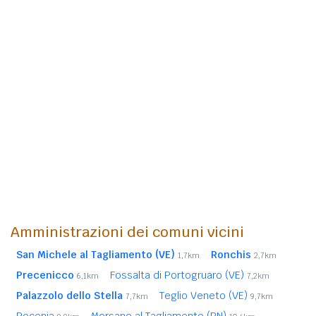
Amministrazioni dei comuni vicini
San Michele al Tagliamento (VE)
Ronchis
1,7km
2,7km
Precenicco
Fossalta di Portogruaro (VE)
6,1km
7,2km
Palazzolo dello Stella
Teglio Veneto (VE)
7,7km
9,7km
Pocenia
Morsano al Tagliamento (PN)