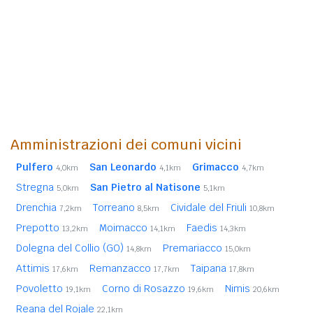
Amministrazioni dei comuni vicini
Pulfero
San Leonardo
Grimacco
4,0km
4,1km
4,7km
Stregna
San Pietro al Natisone
5,0km
5,1km
Drenchia
Torreano
Cividale del Friuli
7,2km
8,5km
10,8km
Prepotto
Moimacco
Faedis
13,2km
14,1km
14,3km
Dolegna del Collio (GO)
Premariacco
14,8km
15,0km
Attimis
Remanzacco
Taipana
17,6km
17,7km
17,8km
Povoletto
Corno di Rosazzo
Nimis
19,1km
19,6km
20,6km
Reana del Rojale
22,1km