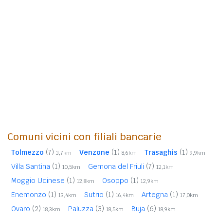
Comuni vicini con filiali bancarie
Tolmezzo
(7)
Venzone
(1)
Trasaghis
(1)
3,7km
8,6km
9,9km
Villa Santina
(1)
Gemona del Friuli
(7)
10,5km
12,1km
Moggio Udinese
(1)
Osoppo
(1)
12,8km
12,9km
Enemonzo
(1)
Sutrio
(1)
Artegna
(1)
13,4km
16,4km
17,0km
Ovaro
(2)
Paluzza
(3)
Buja
(6)
18,3km
18,5km
18,9km