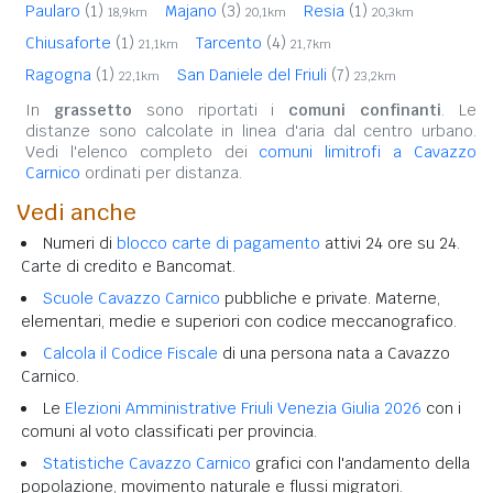
Paularo
(1)
Majano
(3)
Resia
(1)
18,9km
20,1km
20,3km
Chiusaforte
(1)
Tarcento
(4)
21,1km
21,7km
Ragogna
(1)
San Daniele del Friuli
(7)
22,1km
23,2km
In
grassetto
sono riportati i
comuni confinanti
. Le
distanze sono calcolate in linea d'aria dal centro urbano.
Vedi l'elenco completo dei
comuni limitrofi a Cavazzo
Carnico
ordinati per distanza.
Vedi anche
Numeri di
blocco carte di pagamento
attivi 24 ore su 24.
Carte di credito e Bancomat.
Scuole Cavazzo Carnico
pubbliche e private. Materne,
elementari, medie e superiori con codice meccanografico.
Calcola il Codice Fiscale
di una persona nata a Cavazzo
Carnico.
Le
Elezioni Amministrative Friuli Venezia Giulia 2026
con i
comuni al voto classificati per provincia.
Statistiche Cavazzo Carnico
grafici con l'andamento della
popolazione, movimento naturale e flussi migratori.