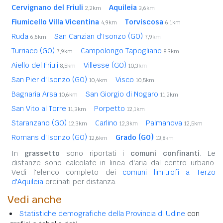
Cervignano del Friuli
Aquileia
2,2km
3,6km
Fiumicello Villa Vicentina
Torviscosa
4,9km
6,1km
Ruda
San Canzian d'Isonzo (GO)
6,6km
7,9km
Turriaco (GO)
Campolongo Tapogliano
7,9km
8,3km
Aiello del Friuli
Villesse (GO)
8,5km
10,3km
San Pier d'Isonzo (GO)
Visco
10,4km
10,5km
Bagnaria Arsa
San Giorgio di Nogaro
10,6km
11,2km
San Vito al Torre
Porpetto
11,3km
12,1km
Staranzano (GO)
Carlino
Palmanova
12,3km
12,3km
12,5km
Romans d'Isonzo (GO)
Grado (GO)
12,6km
13,8km
In
grassetto
sono riportati i
comuni confinanti
. Le
distanze sono calcolate in linea d'aria dal centro urbano.
Vedi l'elenco completo dei
comuni limitrofi a Terzo
d'Aquileia
ordinati per distanza.
Vedi anche
Statistiche demografiche della Provincia di Udine
con