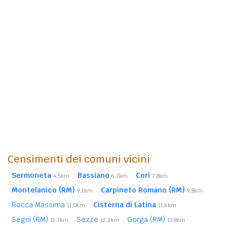
Censimenti dei comuni vicini
Sermoneta
Bassiano
Cori
4,5km
6,7km
7,8km
Montelanico (RM)
Carpineto Romano (RM)
9,1km
9,8km
Rocca Massima
Cisterna di Latina
11,0km
11,6km
Segni (RM)
Sezze
Gorga (RM)
11,7km
12,3km
13,8km