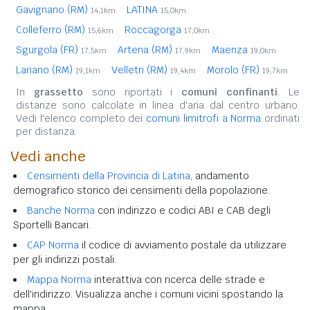
Gavignano (RM)
LATINA
14,1km
15,0km
Colleferro (RM)
Roccagorga
15,6km
17,0km
Sgurgola (FR)
Artena (RM)
Maenza
17,5km
17,9km
19,0km
Lariano (RM)
Velletri (RM)
Morolo (FR)
19,1km
19,4km
19,7km
In
grassetto
sono riportati i
comuni confinanti
. Le
distanze sono calcolate in linea d'aria dal centro urbano.
Vedi l'elenco completo dei
comuni limitrofi a Norma
ordinati
per distanza.
Vedi anche
Censimenti della Provincia di Latina
, andamento
demografico storico dei censimenti della popolazione.
Banche Norma
con indirizzo e codici ABI e CAB degli
Sportelli Bancari.
CAP Norma
il codice di avviamento postale da utilizzare
per gli indirizzi postali.
Mappa Norma
interattiva con ricerca delle strade e
dell'indirizzo. Visualizza anche i comuni vicini spostando la
mappa.