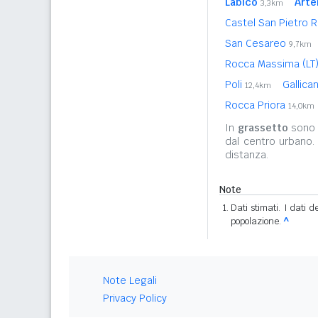
Labico
Arte
3,3km
Castel San Pietro
San Cesareo
9,7km
Rocca Massima (LT
Poli
Gallica
12,4km
Rocca Priora
14,0km
In
grassetto
sono r
dal centro urbano.
distanza.
Note
Dati stimati. I dati 
popolazione.
^
Note Legali
Privacy Policy