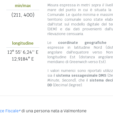
Misura espressa in
metri sopra il livel
min/max
mare
del punto in cui è situata la
(211, 400)
Comunale. Le quote
minima
e
massi
territorio comunale sono state elab
dall'Istat sul modello digitale del te
(DEM) e dai dati provenienti dall'u
rilevazione censuaria.
Le
coordinate geografiche
s
longitudine
espresse in latitudine Nord (dis
12° 55' 6,24'' E
angolare dall'equatore verso No
longitudine Est (distanza angolar
12,9184° E
meridiano di Greenwich verso Est).
I valori numerici sono riportati utili
sia il
sistema sessagesimale DMS
(
De
Minute, Second
), che il
sistema dec
DD
(
Decimal Degree
).
ice Fiscale
di una persona nata a Valmontone