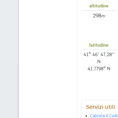
altitudine
298
m
latitudine
41° 46' 47,28''
N
41,7798° N
Servizi utili
Calcola il Cod