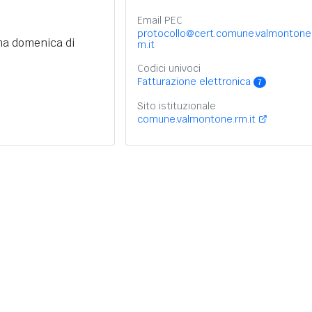
Email PEC
protocollo@cert.comune.valmontone.
ima domenica di
m.it
Codici univoci
Fatturazione elettronica
7
Sito istituzionale
comune.valmontone.rm.it