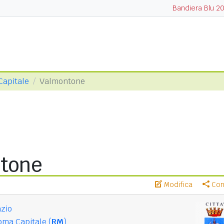
Bandiera Blu 2
Capitale
Valmontone
tone
Modifica
Cond
zio
ma Capitale (
RM
)