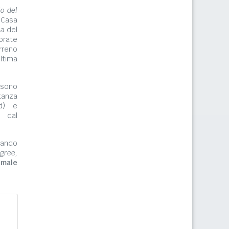
lo del
 Casa
ma
del
orate
rreno
ltima
ono
tanza
rd) e
e dal
zzando
gree,
imale