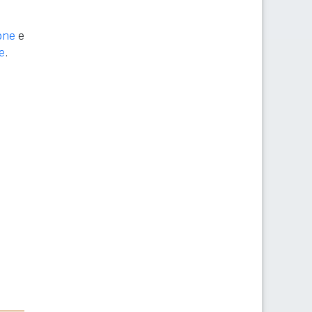
one
e
e
.