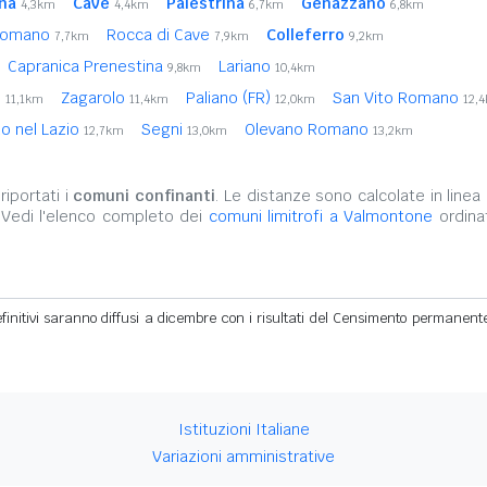
na
Cave
Palestrina
Genazzano
4,3km
4,4km
6,7km
6,8km
 Romano
Rocca di Cave
Colleferro
7,7km
7,9km
9,2km
Capranica Prenestina
Lariano
9,8km
10,4km
)
Zagarolo
Paliano (FR)
San Vito Romano
11,1km
11,4km
12,0km
12,
no nel Lazio
Segni
Olevano Romano
12,7km
13,0km
13,2km
iportati i
comuni confinanti
. Le distanze sono calcolate in linea 
 Vedi l'elenco completo dei
comuni limitrofi a Valmontone
ordinat
definitivi saranno diffusi a dicembre con i risultati del Censimento permanent
Istituzioni Italiane
Variazioni amministrative