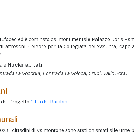
 tufaceo ed è dominata dal monumentale Palazzo Doria Pam
di affreschi. Celebre per la Collegiata dell'Assunta, capol
e.
à e Nuclei abitati
ontrada La Vecchia, Contrada La Voleca, Cruci, Valle Pera
.
uni
e del Progetto
Città dei Bambini
.
munali
2023 i cittadini di Valmontone sono stati chiamati alle urne p