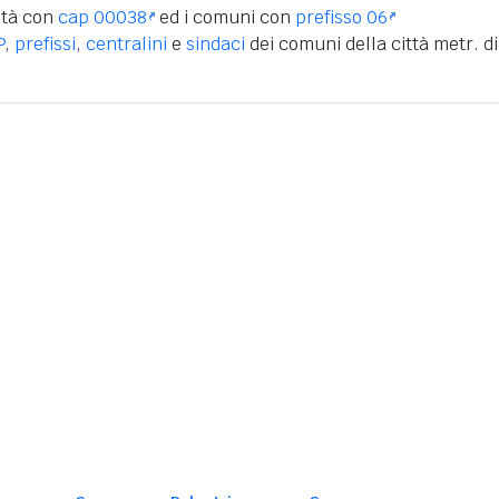
ità con
cap 00038
ed i comuni con
prefisso 06
P
,
prefissi
,
centralini
e
sindaci
dei comuni della città metr. di