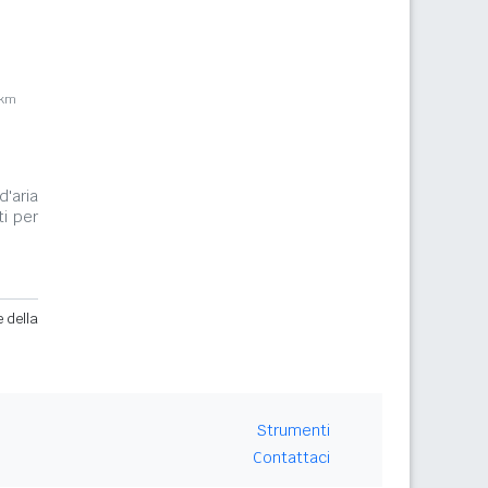
4km
d'aria
i per
e della
Strumenti
Contattaci