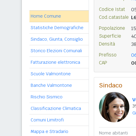
Codice Istat
0
Home Comune
Cod.catastale
L
Statistiche Demografiche
Popolazione
1
Superficie
4
Sindaco, Giunta, Consiglio
Densità
3
Storico Elezioni Comunali
Prefisso
0
Fatturazione elettronica
CAP
0
Scuole Valmontone
Sindaco
Banche Valmontone
Rischio Sismico
V
3
Classificazione Climatica
G
Comuni Limitrofi
Mappa e Stradario
Nome abitanti