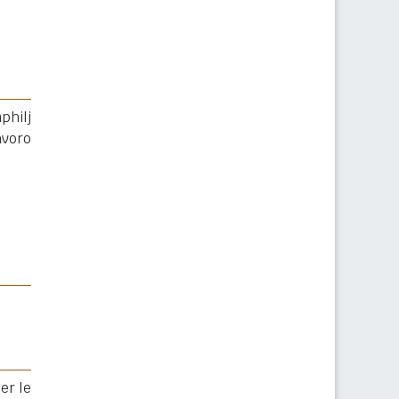
philj
avoro
er le