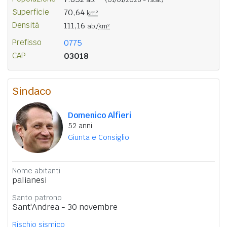
Superficie
70,64
km²
Densità
111,16
ab./
km²
Prefisso
0775
CAP
03018
Sindaco
Domenico Alfieri
52 anni
Giunta e Consiglio
Nome abitanti
palianesi
Santo patrono
Sant'Andrea - 30 novembre
Rischio sismico