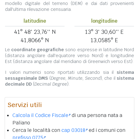
modello digitale del terreno (DEM) e dai dati provenienti
dall'ultima rilevazione censuaria.
latitudine
longitudine
41° 48' 23,76'' N
13° 3' 30,60'' E
41,8066° N
13,0585° E
Le
coordinate geografiche
sono espresse in latitudine Nord
(distanza angolare dall'equatore verso Nord) e longitudine
Est (distanza angolare dal meridiano di Greenwich verso Est).
I valori numerici sono riportati utilizzando sia il
sistema
sessagesimale DMS
(
Degree, Minute, Second
), che il
sistema
decimale DD
(
Decimal Degree
).
Servizi utili
Calcola il Codice Fiscale
di una persona nata a
Paliano
Cerca le località con
cap 03018
ed i comuni con
prefisso 0775