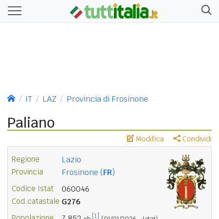
IT
LAZ
Provincia di Frosinone
Paliano
Modifica
Condividi
Regione
Lazio
Provincia
Frosinone (
FR
)
Codice Istat
060046
Cod.catastale
G276
[1]
Popolazione
7.852
ab.
(01/01/2026 - Istat)