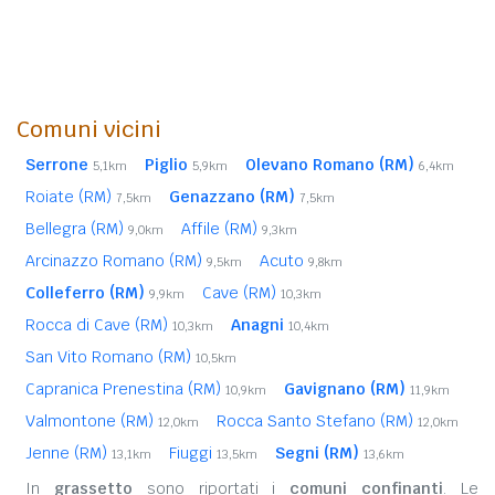
Comuni vicini
Serrone
Piglio
Olevano Romano (RM)
5,1km
5,9km
6,4km
Roiate (RM)
Genazzano (RM)
7,5km
7,5km
Bellegra (RM)
Affile (RM)
9,0km
9,3km
Arcinazzo Romano (RM)
Acuto
9,5km
9,8km
Colleferro (RM)
Cave (RM)
9,9km
10,3km
Rocca di Cave (RM)
Anagni
10,3km
10,4km
San Vito Romano (RM)
10,5km
Capranica Prenestina (RM)
Gavignano (RM)
10,9km
11,9km
Valmontone (RM)
Rocca Santo Stefano (RM)
12,0km
12,0km
Jenne (RM)
Fiuggi
Segni (RM)
13,1km
13,5km
13,6km
In
grassetto
sono riportati i
comuni confinanti
. Le