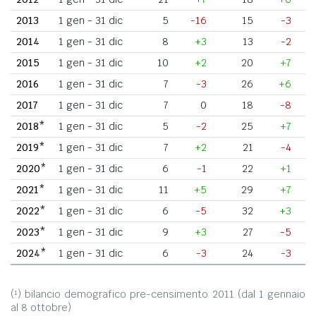
2013
1 gen - 31 dic
5
-16
15
-3
2014
1 gen - 31 dic
8
+3
13
-2
2015
1 gen - 31 dic
10
+2
20
+7
2016
1 gen - 31 dic
7
-3
26
+6
2017
1 gen - 31 dic
7
0
18
-8
2018*
1 gen - 31 dic
5
-2
25
+7
2019*
1 gen - 31 dic
7
+2
21
-4
2020*
1 gen - 31 dic
6
-1
22
+1
2021*
1 gen - 31 dic
11
+5
29
+7
2022*
1 gen - 31 dic
6
-5
32
+3
2023*
1 gen - 31 dic
9
+3
27
-5
2024*
1 gen - 31 dic
6
-3
24
-3
(¹) bilancio demografico pre-censimento 2011 (dal 1 gennaio
al 8 ottobre)