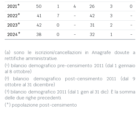
2021*
50
1
4
26
3
0
2022*
41
7
-
42
3
-
2023*
42
0
-
31
2
-
2024*
38
0
-
32
1
-
(a) sono le iscrizioni/cancellazioni in Anagrafe dovute a
rettifiche amministrative.
(¹) bilancio demografico pre-censimento 2011 (dal 1 gennaio
al 8 ottobre)
(²) bilancio demografico post-censimento 2011 (dal 9
ottobre al 31 dicembre)
(³) bilancio demografico 2011 (dal 1 gen al 31 dic). È la somma
delle due righe precedenti.
(*) popolazione post-censimento