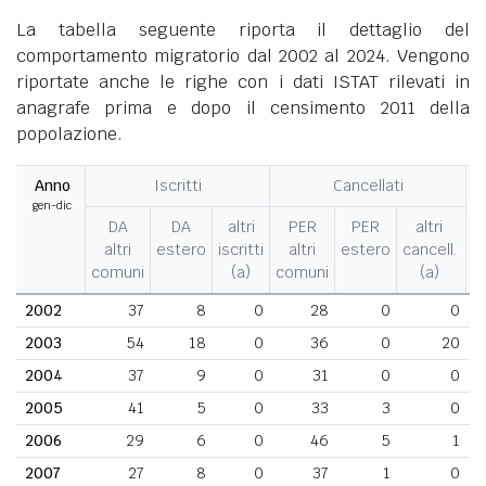
La tabella seguente riporta il dettaglio del
comportamento migratorio dal 2002 al 2024. Vengono
riportate anche le righe con i dati ISTAT rilevati in
anagrafe prima e dopo il censimento 2011 della
popolazione.
Anno
Iscritti
Cancellati
gen-dic
M
DA
DA
altri
PER
PER
altri
altri
estero
iscritti
altri
estero
cancell.
comuni
(a)
comuni
(a)
2002
37
8
0
28
0
0
2003
54
18
0
36
0
20
2004
37
9
0
31
0
0
2005
41
5
0
33
3
0
2006
29
6
0
46
5
1
2007
27
8
0
37
1
0