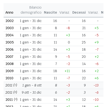
Bilancio
Anno
demografico
Nascite
Variaz.
Decessi
Variaz.
Nat
2002
1 gen - 31 dic
16
-
16
-
2003
1 gen - 31 dic
8
-8
21
+5
2004
1 gen - 31 dic
11
+3
16
-5
2005
1 gen - 31 dic
11
0
25
+9
2006
1 gen - 31 dic
14
+3
18
-7
2007
1 gen - 31 dic
9
-5
20
+2
2008
1 gen - 31 dic
7
-2
14
-6
2009
1 gen - 31 dic
18
+11
16
+2
2010
1 gen - 31 dic
11
-7
22
+6
2011
(¹)
1 gen - 8 ott
8
-3
9
-13
2011
(²)
9 ott - 31 dic
6
-2
3
-6
2011
(³)
1 gen - 31 dic
14
+3
12
-10
2012
1 gen - 31 dic
21
+7
18
+6