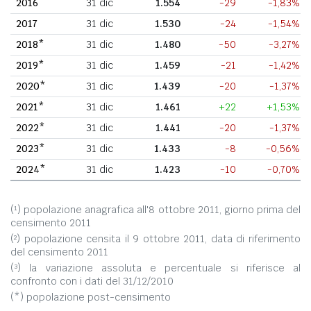
2016
31 dic
1.554
-29
-1,83%
2017
31 dic
1.530
-24
-1,54%
2018*
31 dic
1.480
-50
-3,27%
2019*
31 dic
1.459
-21
-1,42%
2020*
31 dic
1.439
-20
-1,37%
2021*
31 dic
1.461
+22
+1,53%
2022*
31 dic
1.441
-20
-1,37%
2023*
31 dic
1.433
-8
-0,56%
2024*
31 dic
1.423
-10
-0,70%
(¹) popolazione anagrafica all'8 ottobre 2011, giorno prima del
censimento 2011
(²) popolazione censita il 9 ottobre 2011, data di riferimento
del censimento 2011
(³) la variazione assoluta e percentuale si riferisce al
confronto con i dati del 31/12/2010
(*) popolazione post-censimento