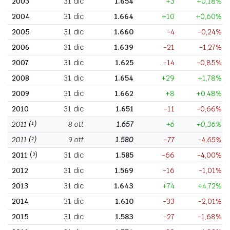
2003
31 dic
1.654
+3
+0,18%
2004
31 dic
1.664
+10
+0,60%
2005
31 dic
1.660
-4
-0,24%
2006
31 dic
1.639
-21
-1,27%
2007
31 dic
1.625
-14
-0,85%
2008
31 dic
1.654
+29
+1,78%
2009
31 dic
1.662
+8
+0,48%
2010
31 dic
1.651
-11
-0,66%
2011
(¹)
8 ott
1.657
+6
+0,36%
2011
(²)
9 ott
1.580
-77
-4,65%
2011
(³)
31 dic
1.585
-66
-4,00%
2012
31 dic
1.569
-16
-1,01%
2013
31 dic
1.643
+74
+4,72%
2014
31 dic
1.610
-33
-2,01%
2015
31 dic
1.583
-27
-1,68%