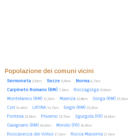
Popolazione dei comuni vicini
Sermoneta
Sezze
Norma
3,9km
5,9km
6,7km
Carpineto Romano (RM)
Roccagorga
7,5km
10,6km
Montelanico (RM)
Maenza
Gorga (RM)
11,2km
12,8km
13,3km
Cori
LATINA
Segni (RM)
14,4km
14,7km
15,3km
Pontinia
Priverno
Sgurgola (FR)
15,5km
15,7km
16,6km
Gavignano (RM)
Morolo (FR)
16,6km
16,9km
Roccasecca dei Volsci
Rocca Massima
17,1km
17,1km