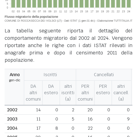
La tabella seguente riporta il dettaglio del
comportamento migratorio dal 2002 al 2024. Vengono
riportate anche le righe con i dati ISTAT rilevati in
anagrafe prima e dopo il censimento 2011 della
popolazione.
Anno
Iscritti
Cancellati
gen-dic
M
DA
DA
altri
PER
PER
altri
altri
estero
iscritti
altri
estero
cancell.
comuni
(a)
comuni
(a)
2002
14
0
2
20
0
0
2003
11
0
5
16
0
9
2004
17
8
0
22
0
0