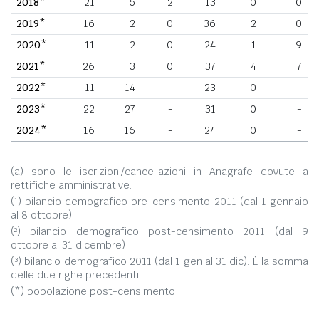
2018*
21
6
2
13
0
0
2019*
16
2
0
36
2
0
2020*
11
2
0
24
1
9
2021*
26
3
0
37
4
7
2022*
11
14
-
23
0
-
2023*
22
27
-
31
0
-
2024*
16
16
-
24
0
-
(a) sono le iscrizioni/cancellazioni in Anagrafe dovute a
rettifiche amministrative.
(¹) bilancio demografico pre-censimento 2011 (dal 1 gennaio
al 8 ottobre)
(²) bilancio demografico post-censimento 2011 (dal 9
ottobre al 31 dicembre)
(³) bilancio demografico 2011 (dal 1 gen al 31 dic). È la somma
delle due righe precedenti.
(*) popolazione post-censimento