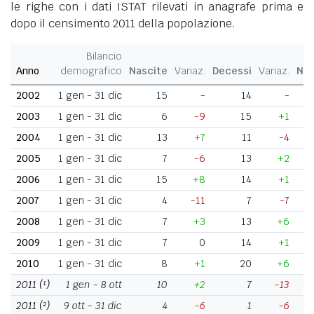
le righe con i dati ISTAT rilevati in anagrafe prima e
dopo il censimento 2011 della popolazione.
Bilancio
Anno
demografico
Nascite
Variaz.
Decessi
Variaz.
Nat
2002
1 gen - 31 dic
15
-
14
-
2003
1 gen - 31 dic
6
-9
15
+1
2004
1 gen - 31 dic
13
+7
11
-4
2005
1 gen - 31 dic
7
-6
13
+2
2006
1 gen - 31 dic
15
+8
14
+1
2007
1 gen - 31 dic
4
-11
7
-7
2008
1 gen - 31 dic
7
+3
13
+6
2009
1 gen - 31 dic
7
0
14
+1
2010
1 gen - 31 dic
8
+1
20
+6
2011
(¹)
1 gen - 8 ott
10
+2
7
-13
2011
(²)
9 ott - 31 dic
4
-6
1
-6