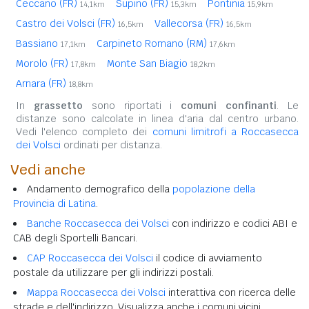
Ceccano (FR)
Supino (FR)
Pontinia
14,1km
15,3km
15,9km
Castro dei Volsci (FR)
Vallecorsa (FR)
16,5km
16,5km
Bassiano
Carpineto Romano (RM)
17,1km
17,6km
Morolo (FR)
Monte San Biagio
17,8km
18,2km
Arnara (FR)
18,8km
In
grassetto
sono riportati i
comuni confinanti
. Le
distanze sono calcolate in linea d'aria dal centro urbano.
Vedi l'elenco completo dei
comuni limitrofi a Roccasecca
dei Volsci
ordinati per distanza.
Vedi anche
Andamento demografico della
popolazione della
Provincia di Latina
.
Banche Roccasecca dei Volsci
con indirizzo e codici ABI e
CAB degli Sportelli Bancari.
CAP Roccasecca dei Volsci
il codice di avviamento
postale da utilizzare per gli indirizzi postali.
Mappa Roccasecca dei Volsci
interattiva con ricerca delle
strade e dell'indirizzo. Visualizza anche i comuni vicini