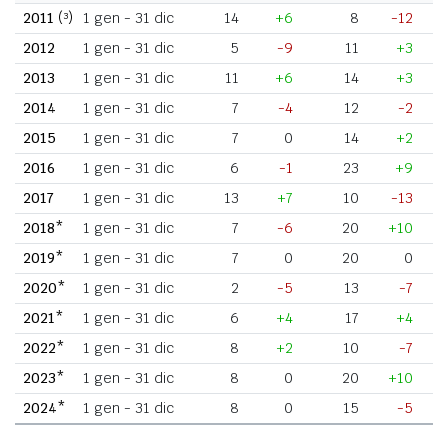
2011
(³)
1 gen - 31 dic
14
+6
8
-12
2012
1 gen - 31 dic
5
-9
11
+3
2013
1 gen - 31 dic
11
+6
14
+3
2014
1 gen - 31 dic
7
-4
12
-2
2015
1 gen - 31 dic
7
0
14
+2
2016
1 gen - 31 dic
6
-1
23
+9
2017
1 gen - 31 dic
13
+7
10
-13
2018*
1 gen - 31 dic
7
-6
20
+10
2019*
1 gen - 31 dic
7
0
20
0
2020*
1 gen - 31 dic
2
-5
13
-7
2021*
1 gen - 31 dic
6
+4
17
+4
2022*
1 gen - 31 dic
8
+2
10
-7
2023*
1 gen - 31 dic
8
0
20
+10
2024*
1 gen - 31 dic
8
0
15
-5