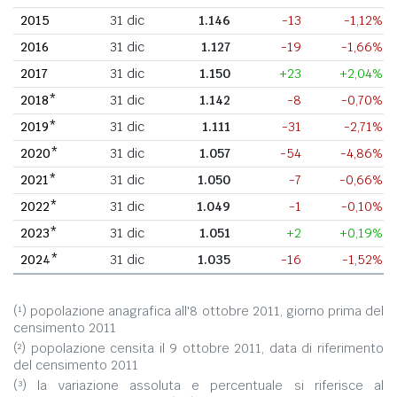
2015
31 dic
1.146
-13
-1,12%
2016
31 dic
1.127
-19
-1,66%
2017
31 dic
1.150
+23
+2,04%
2018*
31 dic
1.142
-8
-0,70%
2019*
31 dic
1.111
-31
-2,71%
2020*
31 dic
1.057
-54
-4,86%
2021*
31 dic
1.050
-7
-0,66%
2022*
31 dic
1.049
-1
-0,10%
2023*
31 dic
1.051
+2
+0,19%
2024*
31 dic
1.035
-16
-1,52%
(¹) popolazione anagrafica all'8 ottobre 2011, giorno prima del
censimento 2011
(²) popolazione censita il 9 ottobre 2011, data di riferimento
del censimento 2011
(³) la variazione assoluta e percentuale si riferisce al