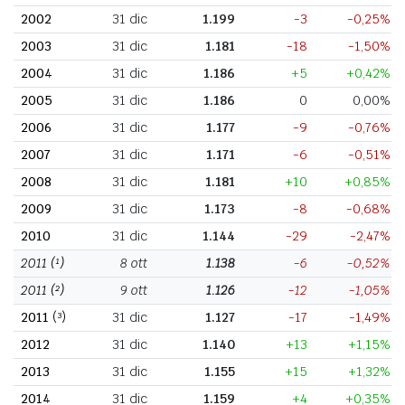
2002
31 dic
1.199
-3
-0,25%
2003
31 dic
1.181
-18
-1,50%
2004
31 dic
1.186
+5
+0,42%
2005
31 dic
1.186
0
0,00%
2006
31 dic
1.177
-9
-0,76%
2007
31 dic
1.171
-6
-0,51%
2008
31 dic
1.181
+10
+0,85%
2009
31 dic
1.173
-8
-0,68%
2010
31 dic
1.144
-29
-2,47%
2011
(¹)
8 ott
1.138
-6
-0,52%
2011
(²)
9 ott
1.126
-12
-1,05%
2011
(³)
31 dic
1.127
-17
-1,49%
2012
31 dic
1.140
+13
+1,15%
2013
31 dic
1.155
+15
+1,32%
2014
31 dic
1.159
+4
+0,35%