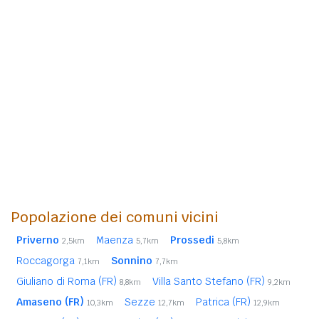
Popolazione dei comuni vicini
Priverno
Maenza
Prossedi
2,5km
5,7km
5,8km
Roccagorga
Sonnino
7,1km
7,7km
Giuliano di Roma (FR)
Villa Santo Stefano (FR)
8,8km
9,2km
Amaseno (FR)
Sezze
Patrica (FR)
10,3km
12,7km
12,9km