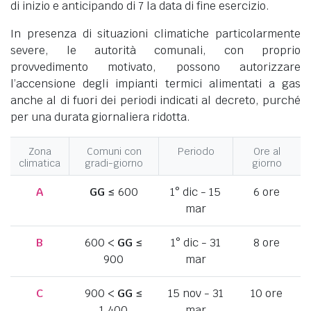
di inizio e anticipando di 7 la data di fine esercizio.
In presenza di situazioni climatiche particolarmente
severe, le autorità comunali, con proprio
provvedimento motivato, possono autorizzare
l’accensione degli impianti termici alimentati a gas
anche al di fuori dei periodi indicati al decreto, purché
per una durata giornaliera ridotta.
Zona
Comuni con
Periodo
Ore al
climatica
gradi-giorno
giorno
A
GG
≤ 600
1° dic - 15
6 ore
mar
B
600 <
GG
≤
1° dic - 31
8 ore
900
mar
C
900 <
GG
≤
15 nov - 31
10 ore
1.400
mar