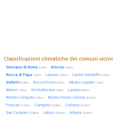
Classificazioni climatiche dei comuni vicini
Genzano di Roma
Ariccia
3,1km
3,4km
Rocca di Papa
Lanuvio
Castel Gandolfo
5,5km
5,6km
6,2km
Velletri
Rocca Priora
Albano Laziale
6,3km
6,9km
7,2km
Marino
Grottaferrata
Lariano
7,6km
7,8km
8,6km
Monte Compatri
Monte Porzio Catone
9,9km
10,4km
Frascati
Ciampino
Colonna
11,3km
12,8km
12,9km
San Cesareo
Labico
Artena
13,8km
15,6km
15,6km