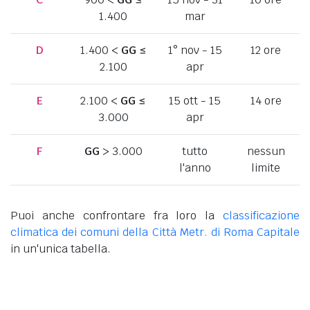
1.400
mar
D
1.400 <
GG
≤
1° nov - 15
12 ore
2.100
apr
E
2.100 <
GG
≤
15 ott - 15
14 ore
3.000
apr
F
GG
> 3.000
tutto
nessun
l'anno
limite
Puoi anche confrontare fra loro la
classificazione
climatica dei comuni della Città Metr. di Roma Capitale
in un'unica tabella.