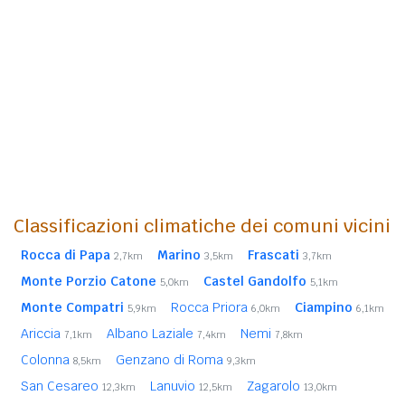
Classificazioni climatiche dei comuni vicini
Rocca di Papa
Marino
Frascati
2,7km
3,5km
3,7km
Monte Porzio Catone
Castel Gandolfo
5,0km
5,1km
Monte Compatri
Rocca Priora
Ciampino
5,9km
6,0km
6,1km
Ariccia
Albano Laziale
Nemi
7,1km
7,4km
7,8km
Colonna
Genzano di Roma
8,5km
9,3km
San Cesareo
Lanuvio
Zagarolo
12,3km
12,5km
13,0km