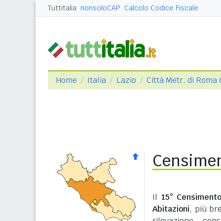
Tuttitalia
nonsoloCAP
Calcolo Codice Fiscale
Home
Italia
Lazio
Città Metr. di Roma 
Censimen
Il
15° Censimento
Abitazioni
, più b
rilevazione cen