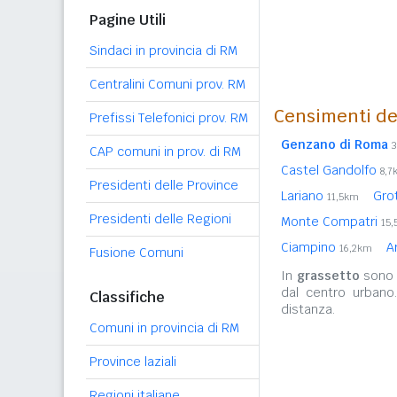
Pagine Utili
Sindaci in provincia di RM
Centralini Comuni prov. RM
Censimenti de
Prefissi Telefonici prov. RM
Genzano di Roma
CAP comuni in prov. di RM
Castel Gandolfo
8,7
Presidenti delle Province
Lariano
Gro
11,5km
Presidenti delle Regioni
Monte Compatri
15
Ciampino
A
16,2km
Fusione Comuni
In
grassetto
sono r
dal centro urbano
Classifiche
distanza.
Comuni in provincia di RM
Province laziali
Regioni italiane