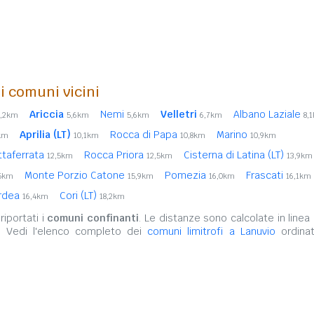
i comuni vicini
Ariccia
Nemi
Velletri
Albano Laziale
3,2km
5,6km
5,6km
6,7km
8,
Aprilia (LT)
Rocca di Papa
Marino
km
10,1km
10,8km
10,9km
ttaferrata
Rocca Priora
Cisterna di Latina (LT)
12,5km
12,5km
13,9km
Monte Porzio Catone
Pomezia
Frascati
,5km
15,9km
16,0km
16,1km
rdea
Cori (LT)
16,4km
18,2km
iportati i
comuni confinanti
. Le distanze sono calcolate in linea 
. Vedi l'elenco completo dei
comuni limitrofi a Lanuvio
ordinat