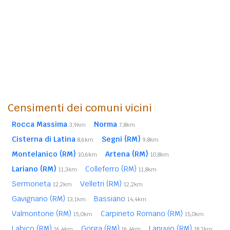
Censimenti dei comuni vicini
Rocca Massima
Norma
3,9km
7,8km
Cisterna di Latina
Segni (RM)
8,6km
9,8km
Montelanico (RM)
Artena (RM)
10,6km
10,8km
Lariano (RM)
Colleferro (RM)
11,3km
11,8km
Sermoneta
Velletri (RM)
12,2km
12,2km
Gavignano (RM)
Bassiano
13,1km
14,4km
Valmontone (RM)
Carpineto Romano (RM)
15,0km
15,0km
Labico (RM)
Gorga (RM)
Lanuvio (RM)
16,4km
16,4km
18,2km