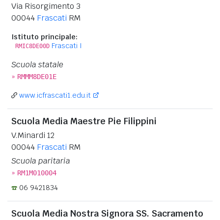
Via Risorgimento 3
00044
Frascati
RM
Istituto principale:
Frascati I
RMIC8DE00D
Scuola statale
»
RMMM8DE01E
www.icfrascati1.edu.it
Scuola Media Maestre Pie Filippini
V.Minardi 12
00044
Frascati
RM
Scuola paritaria
»
RM1M010004
06 9421834
Scuola Media Nostra Signora SS. Sacramento