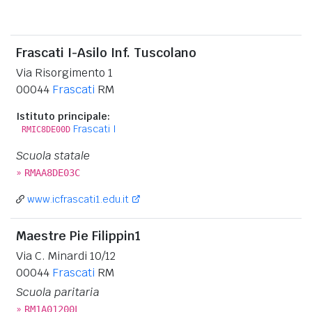
Frascati I-Asilo Inf. Tuscolano
Via Risorgimento 1
00044
Frascati
RM
Istituto principale:
Frascati I
RMIC8DE00D
Scuola statale
»
RMAA8DE03C
www.icfrascati1.edu.it
Maestre Pie Filippin1
Via C. Minardi 10/12
00044
Frascati
RM
Scuola paritaria
»
RM1A01200L