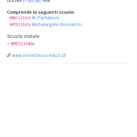
00044
Frascati
RM
Comprende le seguenti scuole:
M. Pantaleoni
RMRC13101G
Michelangelo Buonarroti
RMTD13101V
Scuola statale
»
RMIS13100L
www.iismatteucci.edu.it