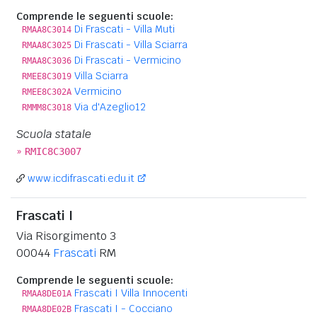
Comprende le seguenti scuole:
Di Frascati - Villa Muti
RMAA8C3014
Di Frascati - Villa Sciarra
RMAA8C3025
Di Frascati - Vermicino
RMAA8C3036
Villa Sciarra
RMEE8C3019
Vermicino
RMEE8C302A
Via d'Azeglio12
RMMM8C3018
Scuola statale
»
RMIC8C3007
www.icdifrascati.edu.it
Frascati I
Via Risorgimento 3
00044
Frascati
RM
Comprende le seguenti scuole:
Frascati I Villa Innocenti
RMAA8DE01A
Frascati I - Cocciano
RMAA8DE02B