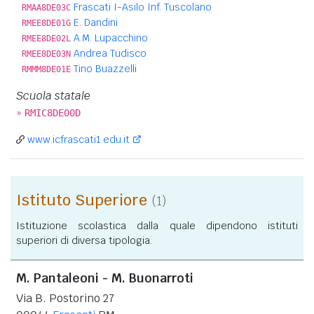
Frascati I-Asilo Inf. Tuscolano
RMAA8DE03C
E. Dandini
RMEE8DE01G
A.M. Lupacchino
RMEE8DE02L
Andrea Tudisco
RMEE8DE03N
Tino Buazzelli
RMMM8DE01E
Scuola statale
»
RMIC8DE00D
www.icfrascati1.edu.it
Istituto Superiore
(1)
Istituzione scolastica dalla quale dipendono istituti
superiori di diversa tipologia.
M. Pantaleoni - M. Buonarroti
Via B. Postorino 27