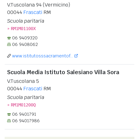
V.Tuscolana 94 (Vermicino)
00044
Frascati
RM
Scuola paritaria
»
RM1M01100X
06 9409320
06 9408062
www.istitutosssacramentof...
Scuola Media Istituto Salesiano Villa Sora
V.Tuscolana 5
00044
Frascati
RM
Scuola paritaria
»
RM1M01200Q
06 9401791
06 94017986