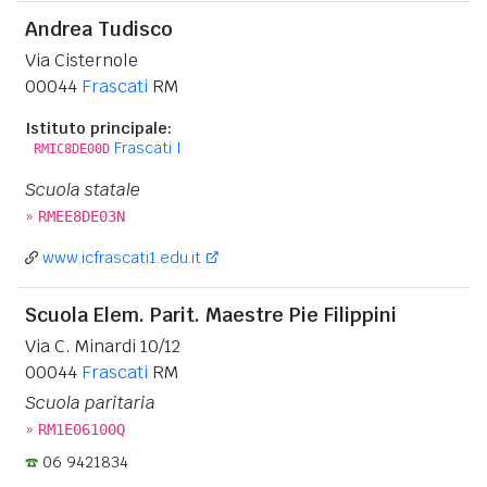
Andrea Tudisco
Via Cisternole
00044
Frascati
RM
Istituto principale:
Frascati I
RMIC8DE00D
Scuola statale
»
RMEE8DE03N
www.icfrascati1.edu.it
Scuola Elem. Parit. Maestre Pie Filippini
Via C. Minardi 10/12
00044
Frascati
RM
Scuola paritaria
»
RM1E06100Q
06 9421834