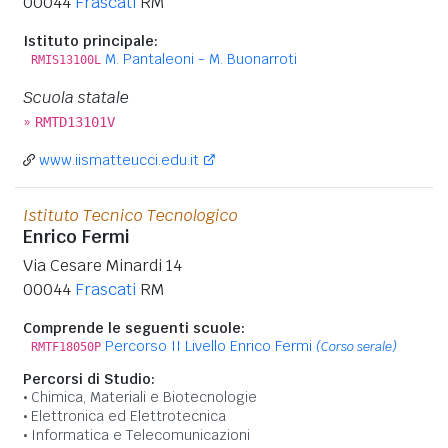
00044
Frascati
RM
Istituto principale:
M. Pantaleoni - M. Buonarroti
RMIS13100L
Scuola statale
»
RMTD13101V
www.iismatteucci.edu.it
Istituto Tecnico Tecnologico
Enrico Fermi
Via Cesare Minardi 14
00044
Frascati
RM
Comprende le seguenti scuole:
Percorso II Livello Enrico Fermi
(Corso serale)
RMTF18050P
Percorsi di Studio:
Chimica, Materiali e Biotecnologie
Elettronica ed Elettrotecnica
Informatica e Telecomunicazioni