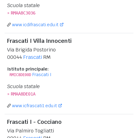
Scuola statale
»
RMAA8C3036
www.icdifrascati.edu.it
Frascati I Villa Innocenti
Via Brigida Postorino
00044
Frascati
RM
Istituto principale:
Frascati I
RMIC8DE00D
Scuola statale
»
RMAA8DE01A
www.icfrascati1.edu.it
Frascati I - Cocciano
Via Palmiro Togliatti