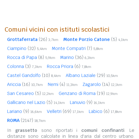
Comuni vicini con istituti scolastici
Grottaferrata
(26)
Monte Porzio Catone
(5)
3,7km
4,1km
Ciampino
(32)
Monte Compatri
(7)
5,4km
5,8km
Rocca di Papa
(8)
Marino
(36)
5,9km
6,3km
Colonna
(3)
Rocca Priora
(6)
7,3km
7,8km
Castel Gandolfo
(10)
Albano Laziale
(29)
8,4km
10,5km
Ariccia
(16)
Nemi
(4)
Zagarolo
(14)
10,7km
11,3km
12,1km
San Cesareo
(5)
Genzano di Roma
(19)
12,2km
12,9km
Gallicano nel Lazio
(5)
Lanuvio
(9)
14,1km
16,1km
Lariano
(9)
Velletri
(69)
Labico
(6)
16,6km
17,1km
17,8km
ROMA
(2147)
18,7km
In
grassetto
sono riportati i
comuni confinanti
. Le
distanze sono calcolate in linea d'aria dal centro urbano.