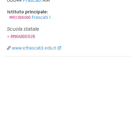
00044
Frascati
RM
Istituto principale:
Frascati I
RMIC8DE00D
Scuola statale
»
RMAA8DE02B
www.icfrascati1.edu.it