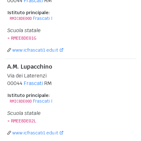
00044
Frascati
RM
Istituto principale:
Frascati I
RMIC8DE00D
Scuola statale
»
RMEE8DE01G
www.icfrascati1.edu.it
A.M. Lupacchino
Via dei Laterenzi
00044
Frascati
RM
Istituto principale:
Frascati I
RMIC8DE00D
Scuola statale
»
RMEE8DE02L
www.icfrascati1.edu.it