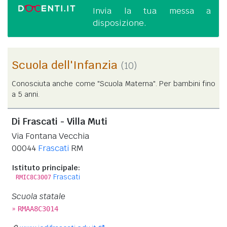
Invia la tua messa a
disposizione.
Scuola dell'Infanzia
(10)
Conosciuta anche come "Scuola Materna". Per bambini fino
a 5 anni.
Di Frascati - Villa Muti
Via Fontana Vecchia
00044
Frascati
RM
Istituto principale:
Frascati
RMIC8C3007
Scuola statale
»
RMAA8C3014