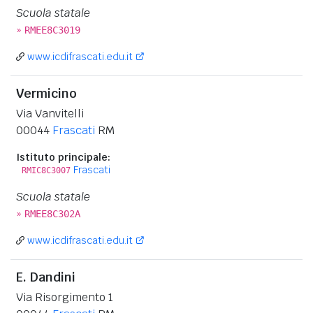
Scuola statale
»
RMEE8C3019
www.icdifrascati.edu.it
Vermicino
Via Vanvitelli
00044
Frascati
RM
Istituto principale:
Frascati
RMIC8C3007
Scuola statale
»
RMEE8C302A
www.icdifrascati.edu.it
E. Dandini
Via Risorgimento 1