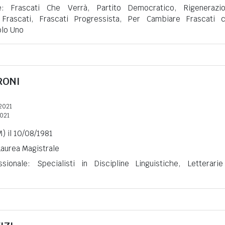
one: Frascati Che Verrà, Partito Democratico, Rigenerazi
 Frascati, Frascati Progressista, Per Cambiare Frascati 
olo Uno
RONI
2021
2021
) il 10/08/1981
 Laurea Magistrale
ssionale: Specialisti in Discipline Linguistiche, Letterari