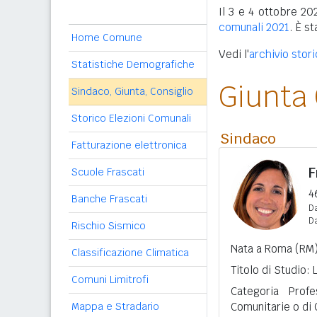
Il 3 e 4 ottobre 202
comunali 2021
. È s
Home Comune
Vedi l'
archivio stori
Statistiche Demografiche
Giunta
Sindaco, Giunta, Consiglio
Storico Elezioni Comunali
Sindaco
Fatturazione elettronica
F
Scuole Frascati
4
Banche Frascati
Da
D
Rischio Sismico
Nata a Roma (RM)
Classificazione Climatica
Titolo di Studio:
Comuni Limitrofi
Categoria Prof
Mappa e Stradario
Comunitarie o di 