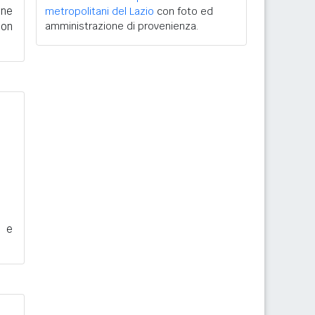
one
metropolitani del Lazio
con foto ed
con
amministrazione di provenienza.
e e