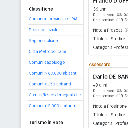
Franco
D'UFF
Classifiche
56 anni
Data elezioni:
03/10/
Comuni in provincia di RM
Data nomina:
03/11/
Province laziali
Nato a Frascati (
Titolo di Studio:
Regioni italiane
Categoria Profess
Città Metropolitane
Comuni capoluogo
Assessore
Comuni
>
60.000 abitanti
Dario
DE SA
Comuni
<
150 abitanti
49 anni
Data elezioni:
03/10/
Comuni/fasce demografiche
Data nomina:
03/11/
Comuni
<
5.000 abitanti
Nato a Frosinone 
Titolo di Studio:
Turismo in Rete
Categoria Profe