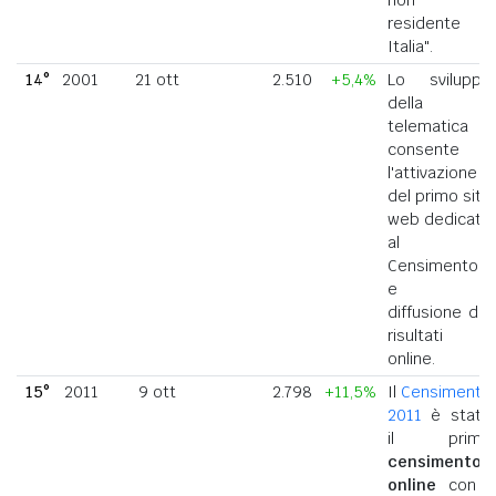
residente in
Italia".
14°
2001
21 ott
2.510
+5,4%
Lo sviluppo
della
telematica
consente
l'attivazione
del primo sito
web dedicato
al
Censimento
e la
diffusione dei
risultati
online.
15°
2011
9 ott
2.798
+11,5%
Il
Censimento
2011
è stato
il primo
censimento
online
con i