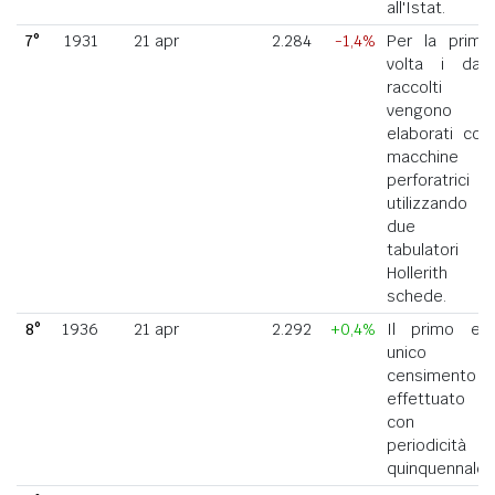
all'Istat.
7°
1931
21 apr
2.284
-1,4%
Per la prima
volta i dati
raccolti
vengono
elaborati con
macchine
perforatrici
utilizzando
due
tabulatori
Hollerith a
schede.
8°
1936
21 apr
2.292
+0,4%
Il primo ed
unico
censimento
effettuato
con
periodicità
quinquennale.