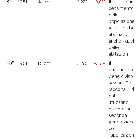
9°
1951
4 nov
2.273
-0,8%
Il primo
censimento
della
popolazione
a cui è stato
abbinato
anche quello
delle
abitazioni.
10°
1961
15 ott
2.190
-3,7%
Il
questionario
viene diviso in
sezioni. Per la
raccolta dei
dati si
utilizzano
elaboratori di
seconda
generazione
con
l'applicazione