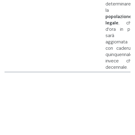
determinare
la
popolazione
legale
, che
d'ora in poi
sarà
aggiornata
con cadenza
quinquennale
invece che
decennale.