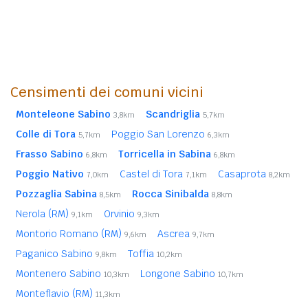
Censimenti dei comuni vicini
Monteleone Sabino
Scandriglia
3,8km
5,7km
Colle di Tora
Poggio San Lorenzo
5,7km
6,3km
Frasso Sabino
Torricella in Sabina
6,8km
6,8km
Poggio Nativo
Castel di Tora
Casaprota
7,0km
7,1km
8,2km
Pozzaglia Sabina
Rocca Sinibalda
8,5km
8,8km
Nerola (RM)
Orvinio
9,1km
9,3km
Montorio Romano (RM)
Ascrea
9,6km
9,7km
Paganico Sabino
Toffia
9,8km
10,2km
Montenero Sabino
Longone Sabino
10,3km
10,7km
Monteflavio (RM)
11,3km