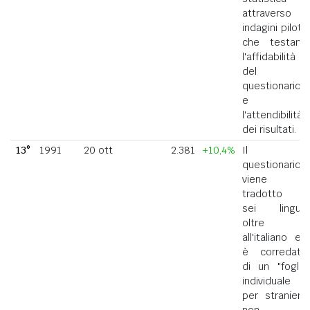
attraverso
indagini pilota
che testano
l'affidabilità
del
questionario
e
l'attendibilità
dei risultati.
13°
1991
20 ott
2.381
+10,4%
Il
questionario
viene
tradotto in
sei lingue
oltre
all'italiano ed
è corredato
di un "foglio
individuale
per straniero
non