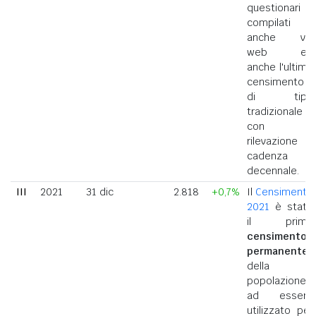
questionari
compilati
anche via
web ed
anche l'ultimo
censimento
di tipo
tradizionale
con
rilevazione a
cadenza
decennale.
III
2021
31 dic
2.818
+0,7%
Il
Censimento
2021
è stato
il primo
censimento
permanente
della
popolazione
ad essere
utilizzato per