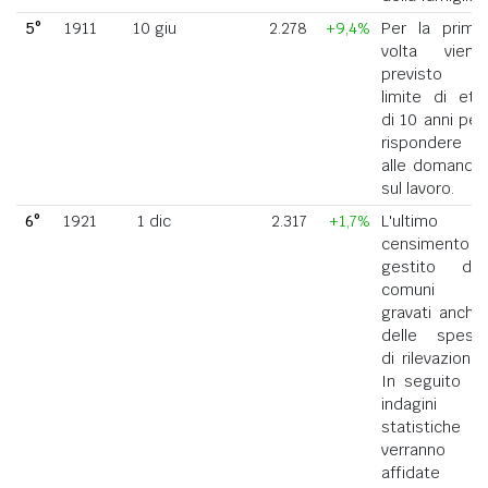
5°
1911
10 giu
2.278
+9,4%
Per la prima
volta viene
previsto il
limite di età
di 10 anni per
rispondere
alle domande
sul lavoro.
6°
1921
1 dic
2.317
+1,7%
L'ultimo
censimento
gestito dai
comuni
gravati anche
delle spese
di rilevazione.
In seguito le
indagini
statistiche
verranno
affidate