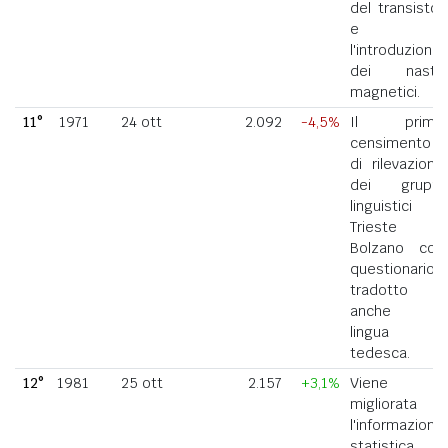
del transistor
e
l'introduzione
dei nastri
magnetici.
11°
1971
24 ott
2.092
-4,5%
Il primo
censimento
di rilevazione
dei gruppi
linguistici di
Trieste e
Bolzano con
questionario
tradotto
anche in
lingua
tedesca.
12°
1981
25 ott
2.157
+3,1%
Viene
migliorata
l'informazione
statistica