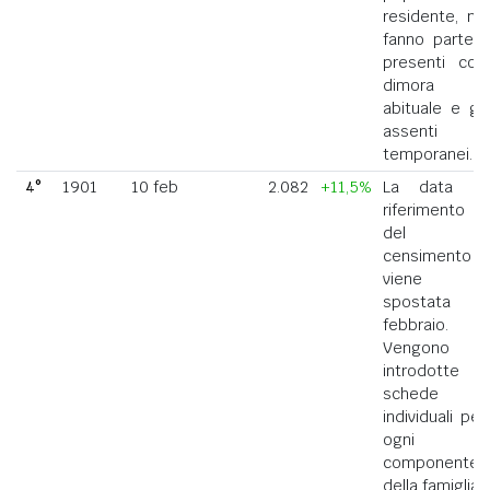
residente, ne
fanno parte i
presenti con
dimora
abituale e gli
assenti
temporanei.
4°
1901
10 feb
2.082
+11,5%
La data di
riferimento
del
censimento
viene
spostata a
febbraio.
Vengono
introdotte
schede
individuali per
ogni
componente
della famiglia.