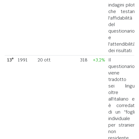
indagini pilota
che testano
l'affidabilità
del
questionario
e
l'attendibilità
dei risultati.
13°
1991
20 ott
318
+3,2%
Il
questionario
viene
tradotto in
sei lingue
oltre
all'italiano ed
è corredato
di un "foglio
individuale
per straniero
non
residente in