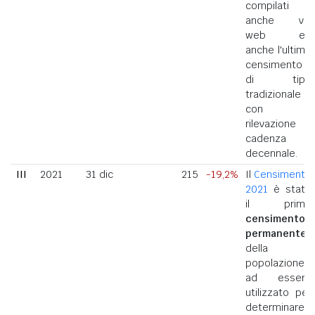
compilati
anche via
web ed
anche l'ultimo
censimento
di tipo
tradizionale
con
rilevazione a
cadenza
decennale.
III
2021
31 dic
215
-19,2%
Il
Censimento
2021
è stato
il primo
censimento
permanente
della
popolazione
ad essere
utilizzato per
determinare