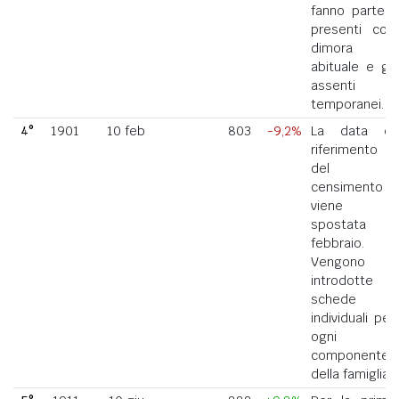
fanno parte i
presenti con
dimora
abituale e gli
assenti
temporanei.
4°
1901
10 feb
803
-9,2%
La data di
riferimento
del
censimento
viene
spostata a
febbraio.
Vengono
introdotte
schede
individuali per
ogni
componente
della famiglia.