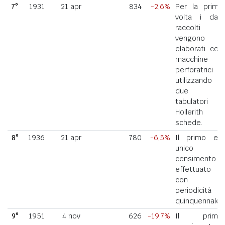
7°
1931
21 apr
834
-2,6%
Per la prima
volta i dati
raccolti
vengono
elaborati con
macchine
perforatrici
utilizzando
due
tabulatori
Hollerith a
schede.
8°
1936
21 apr
780
-6,5%
Il primo ed
unico
censimento
effettuato
con
periodicità
quinquennale.
9°
1951
4 nov
626
-19,7%
Il primo