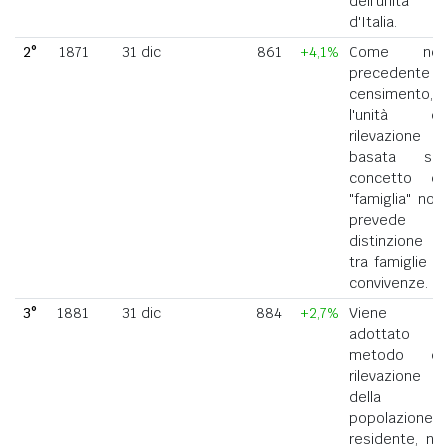
dell'unità
d'Italia.
2°
1871
31 dic
861
+4,1%
Come nel
precedente
censimento,
l'unità di
rilevazione
basata sul
concetto di
"famiglia" non
prevede la
distinzione
tra famiglie e
convivenze.
3°
1881
31 dic
884
+2,7%
Viene
adottato il
metodo di
rilevazione
della
popolazione
residente, ne