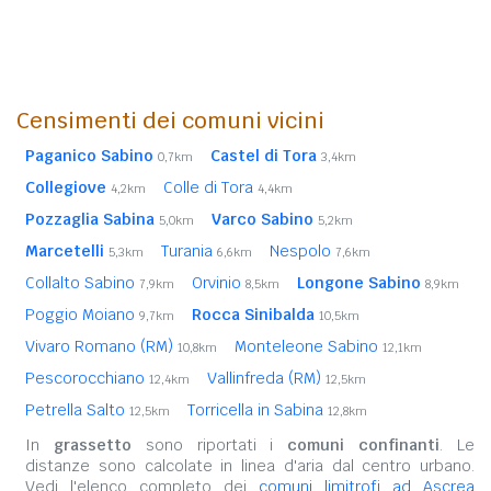
Censimenti dei comuni vicini
Paganico Sabino
Castel di Tora
0,7km
3,4km
Collegiove
Colle di Tora
4,2km
4,4km
Pozzaglia Sabina
Varco Sabino
5,0km
5,2km
Marcetelli
Turania
Nespolo
5,3km
6,6km
7,6km
Collalto Sabino
Orvinio
Longone Sabino
7,9km
8,5km
8,9km
Poggio Moiano
Rocca Sinibalda
9,7km
10,5km
Vivaro Romano (RM)
Monteleone Sabino
10,8km
12,1km
Pescorocchiano
Vallinfreda (RM)
12,4km
12,5km
Petrella Salto
Torricella in Sabina
12,5km
12,8km
In
grassetto
sono riportati i
comuni confinanti
. Le
distanze sono calcolate in linea d'aria dal centro urbano.
Vedi l'elenco completo dei
comuni limitrofi ad Ascrea