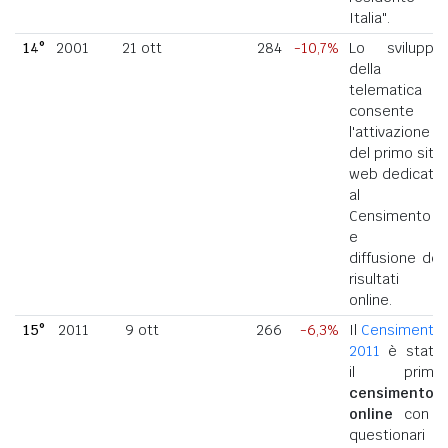
Italia".
14°
2001
21 ott
284
-10,7%
Lo sviluppo
della
telematica
consente
l'attivazione
del primo sito
web dedicato
al
Censimento
e la
diffusione dei
risultati
online.
15°
2011
9 ott
266
-6,3%
Il
Censimento
2011
è stato
il primo
censimento
online
con i
questionari