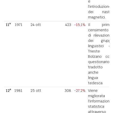
e
l'introduzione
dei nastri
magnetici.
11°
1971
24 ott
423
-15,1%
Il primo
censimento
di rilevazione
dei gruppi
linguistici di
Trieste e
Bolzano con
questionario
tradotto
anche in
lingua
tedesca.
12°
1981
25 ott
308
-27,2%
Viene
migliorata
l'informazione
statistica
attraverso