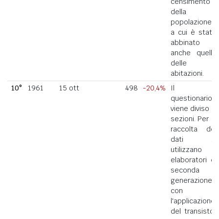
censimento
della
popolazione
a cui è stato
abbinato
anche quello
delle
abitazioni.
10°
1961
15 ott
498
-20,4%
Il
questionario
viene diviso in
sezioni. Per la
raccolta dei
dati si
utilizzano
elaboratori di
seconda
generazione
con
l'applicazione
del transistor