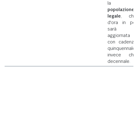
la
popolazione
legale
, che
d'ora in poi
sarà
aggiornata
con cadenza
quinquennale
invece che
decennale.