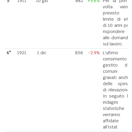
5°
1911
10 giu
882
+9,8%
Per la prima
volta viene
previsto il
limite di età
di 10 anni per
rispondere
alle domande
sul lavoro.
6°
1921
1 dic
856
-2,9%
L'ultimo
censimento
gestito dai
comuni
gravati anche
delle spese
di rilevazione.
In seguito le
indagini
statistiche
verranno
affidate
all'Istat.