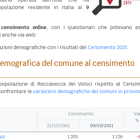
opolazione residente in Italia al
9
o
censimento online
, con i questionari che potevano e
ti anche via web.
azioni demografiche con i risultati del
Censimento 2021
.
demografica del comune al censimento
 popolazione di Roccasecca dei Volsci rispetto al Censi
confrontare le
variazioni demografiche dei comuni in provinc
Censimento
Va
%
21/10/2001
09/10/2011
sci
1.201
1.126
-