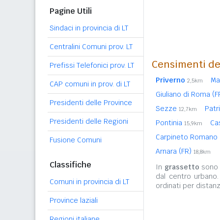
Pagine Utili
Sindaci in provincia di LT
Centralini Comuni prov. LT
Censimenti de
Prefissi Telefonici prov. LT
Priverno
Ma
2,5km
CAP comuni in prov. di LT
Giuliano di Roma (
Presidenti delle Province
Sezze
Patr
12,7km
Presidenti delle Regioni
Pontinia
Ca
15,9km
Carpineto Romano
Fusione Comuni
Arnara (FR)
18,8km
Classifiche
In
grassetto
sono r
dal centro urbano
Comuni in provincia di LT
ordinati per distanz
Province laziali
Regioni italiane