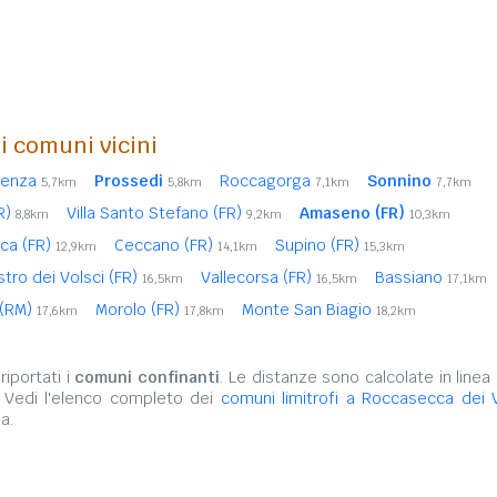
i comuni vicini
enza
Prossedi
Roccagorga
Sonnino
5,7km
5,8km
7,1km
7,7km
FR)
Villa Santo Stefano (FR)
Amaseno (FR)
8,8km
9,2km
10,3km
ica (FR)
Ceccano (FR)
Supino (FR)
12,9km
14,1km
15,3km
stro dei Volsci (FR)
Vallecorsa (FR)
Bassiano
16,5km
16,5km
17,1km
 (RM)
Morolo (FR)
Monte San Biagio
17,6km
17,8km
18,2km
iportati i
comuni confinanti
. Le distanze sono calcolate in linea 
. Vedi l'elenco completo dei
comuni limitrofi a Roccasecca dei V
a.