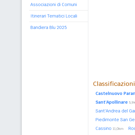
Associazioni di Comuni
Itinerari Tematici Locali
Bandiera Blu 2025
Classificazion
Castelnuovo Para
Sant'Apollinare
5,9
Sant'Andrea del Ga
Piedimonte San G
Cassino
Ro
11,0km