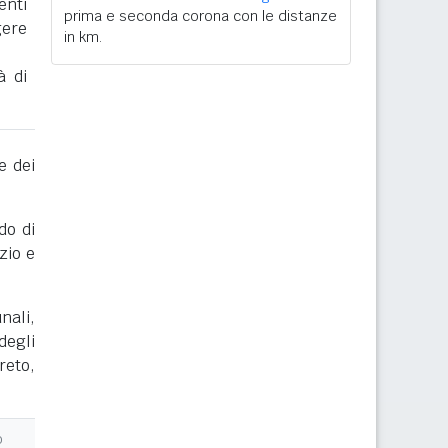
enti
prima e seconda corona con le distanze
gere
in km.
à di
e dei
do di
zio e
nali,
degli
reto,
o