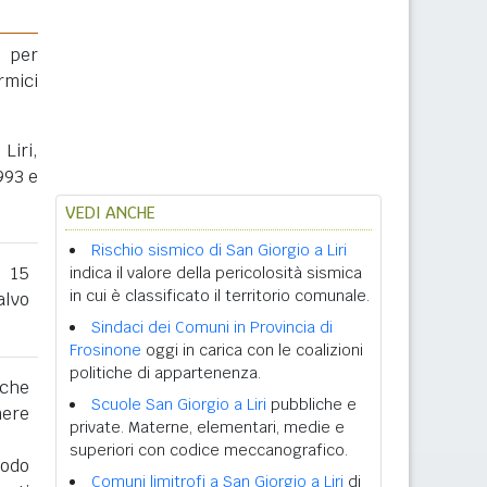
 per
rmici
Liri,
993 e
VEDI ANCHE
Rischio sismico di San Giorgio a Liri
l 15
indica il valore della pericolosità sismica
in cui è classificato il territorio comunale.
lvo
Sindaci dei Comuni in Provincia di
Frosinone
oggi in carica con le coalizioni
politiche di appartenenza.
 che
Scuole San Giorgio a Liri
pubbliche e
nere
private. Materne, elementari, medie e
superiori con codice meccanografico.
iodo
Comuni limitrofi a San Giorgio a Liri
di