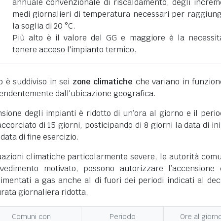
annuale convenzionale di riscaldamento, degli increm
medi giornalieri di temperatura necessari per raggiun
la soglia di 20 °C.
Più alto è il valore del GG e maggiore è la necessit
tenere acceso l'impianto termico.
ano è suddiviso in sei
zone climatiche
che variano in funzion
pendentemente dall'ubicazione geografica.
nsione degli impianti è ridotto di un’ora al giorno e il perio
corciato di 15 giorni, posticipando di 8 giorni la data di ini
 data di fine esercizio.
uazioni climatiche particolarmente severe, le autorità comu
vedimento motivato, possono autorizzare l’accensione 
limentati a gas anche al di fuori dei periodi indicati al dec
ata giornaliera ridotta.
Comuni con
Periodo
Ore al giorn