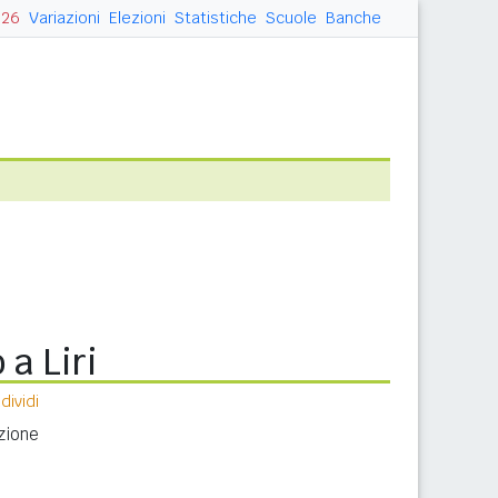
026
Variazioni
Elezioni
Statistiche
Scuole
Banche
 a Liri
ividi
azione