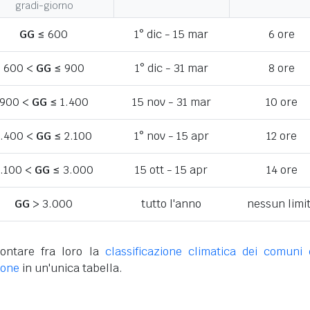
gradi-giorno
GG
≤ 600
1° dic - 15 mar
6 ore
600 <
GG
≤ 900
1° dic - 31 mar
8 ore
900 <
GG
≤ 1.400
15 nov - 31 mar
10 ore
1.400 <
GG
≤ 2.100
1° nov - 15 apr
12 ore
.100 <
GG
≤ 3.000
15 ott - 15 apr
14 ore
GG
> 3.000
tutto l'anno
nessun limi
ontare fra loro la
classificazione climatica dei comuni 
none
in un'unica tabella.