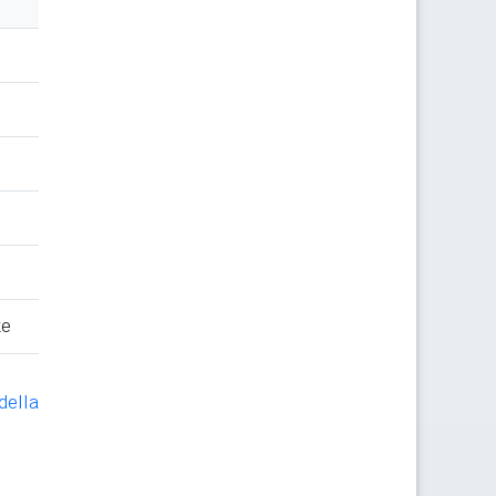
te
della