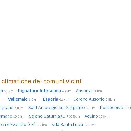
i climatiche dei comuni vicini
no
Pignataro Interamna
Ausonia
2,8km
4,4km
5,0km
Vallemaio
Esperia
Coreno Ausonio
km
6,0km
6,6km
6,8km
rigliano
Sant'Ambrogio sul Garigliano
Pontecorvo
7,8km
9,3km
10,
ermano
Spigno Saturnia (LT)
Aquino
10,5km
10,5km
10,8km
cca d'Evandro (CE)
Villa Santa Lucia
11,5km
12,1km