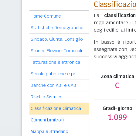
Classificazi
La
classificazio
Home Comune
regolamentare il 
Statistiche Demografiche
degli edifici ai fi
Sindaco, Giunta, Consiglio
In basso è ripor
assegnata con Decr
Storico Elezioni Comunali
successivi aggiorn
Fatturazione elettronica
Scuole pubbliche e pr.
Zona climatica
C
Banche con ABI e CAB
Rischio Sismico
Gradi-giorno
Classificazione Climatica
1.099
Comuni Limitrofi
Mappa e Stradario