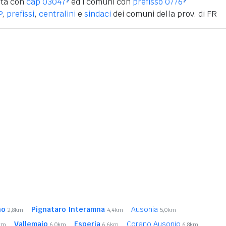
ità con
cap 03047
ed i comuni con
prefisso 0776
P
,
prefissi
,
centralini
e
sindaci
dei comuni della prov. di FR
no
Pignataro Interamna
Ausonia
2,8km
4,4km
5,0km
Vallemaio
Esperia
Coreno Ausonio
km
6,0km
6,6km
6,8km