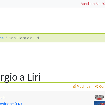
Bandiera Blu 2
one
San Giorgio a Liri
rgio a Liri
Modifica
Cond
zio
osinone (
FR
)