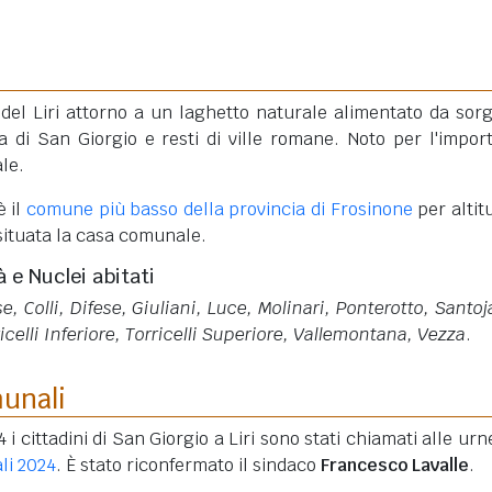
del Liri attorno a un laghetto naturale alimentato da sorg
a di San Giorgio e resti di ville romane. Noto per l'impor
le.
è il
comune più basso della provincia di Frosinone
per altit
 situata la casa comunale.
à e Nuclei abitati
e, Colli, Difese, Giuliani, Luce, Molinari, Ponterotto, Santoj
celli Inferiore, Torricelli Superiore, Vallemontana, Vezza
.
munali
 i cittadini di San Giorgio a Liri sono stati chiamati alle urn
li 2024
. È stato riconfermato il sindaco
Francesco Lavalle
.