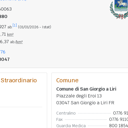
60063
880
[1]
.927
ab.
(01/01/2026 - Istat)
5,71
km²
86,37
ab./
km²
776
3047
Straordinario
Comune
Comune di San Giorgio a Liri
Piazzale degli Eroi 13
03047 San Giorgio a Liri FR
0776 9
Centralino
0776 911
Fax
800 185
Guardia Medica