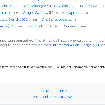
rigliano
Sant'Ambrogio sul Garigliano
Pontecorvo
7,8km
9,3km
10,
ermano
Spigno Saturnia (LT)
Aquino
10,5km
10,5km
10,8km
cca d'Evandro (CE)
Villa Santa Lucia
11,5km
12,1km
iano (LT)
Castelforte (LT)
Cervaro
12,5km
12,8km
14,9km
iportati i
comuni confinanti
. Le distanze sono calcolate in linea 
 Vedi l'elenco completo dei
comuni limitrofi a San Giorgio a Liri
ord
definitivi saranno diffusi a dicembre con i risultati del Censimento permanent
Istituzioni Italiane
Variazioni amministrative