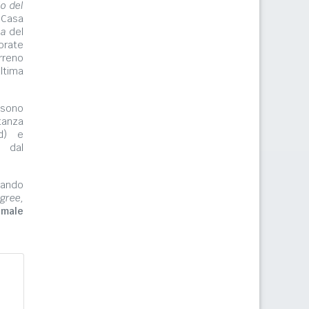
lo del
 Casa
ma
del
orate
rreno
ltima
ono
tanza
rd) e
e dal
zzando
gree,
imale