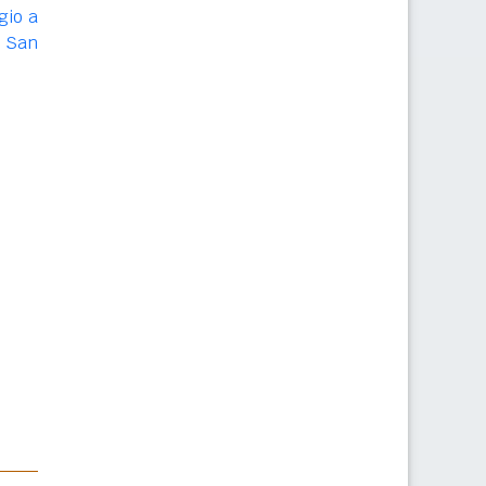
gio a
i San