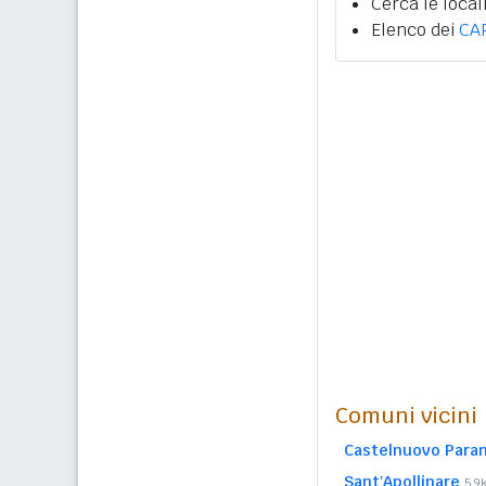
Cerca le local
Elenco dei
CA
Comuni vicini
Castelnuovo Para
Sant'Apollinare
5,9