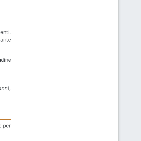
enti.
tante
udine
anni,
e per