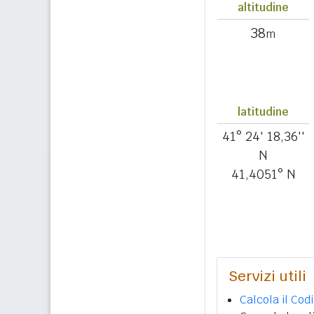
altitudine
38
m
latitudine
41° 24' 18,36''
N
41,4051° N
Servizi utili
Calcola il Cod