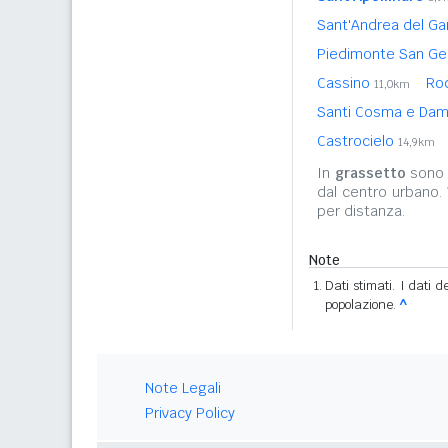
Sant'Andrea del Ga
Piedimonte San G
Cassino
Ro
11,0km
Santi Cosma e Dam
Castrocielo
14,9km
In
grassetto
sono r
dal centro urbano.
per distanza.
Note
Dati stimati. I dati 
popolazione.
^
Note Legali
Privacy Policy