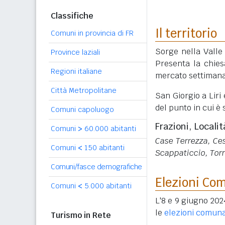
Classifiche
Il territorio
Comuni in provincia di FR
Sorge nella Valle 
Province laziali
Presenta la chies
Regioni italiane
mercato settimana
Città Metropolitane
San Giorgio a Liri 
del punto in cui è
Comuni capoluogo
Frazioni, Localit
Comuni
>
60.000 abitanti
Case Terrezza, Ces
Comuni
<
150 abitanti
Scappaticcio, Torri
Comuni/fasce demografiche
Elezioni Co
Comuni
<
5.000 abitanti
L'8 e 9 giugno 2024
le
elezioni comuna
Turismo in Rete