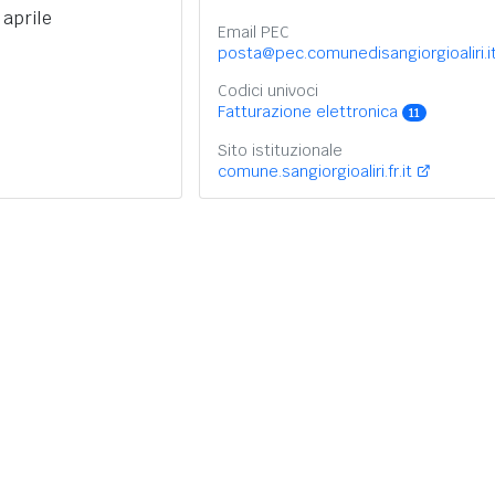
 aprile
Email PEC
posta@pec.comunedisangiorgioaliri.i
Codici univoci
Fatturazione elettronica
11
Sito istituzionale
comune.sangiorgioaliri.fr.it