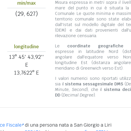
Misura espressa in
metri sopra il livel
min/max
mare
del punto in cui è situata la
(29, 627)
Comunale. Le quote
minima
e
massi
territorio comunale sono state elab
dall'Istat sul modello digitale del te
(DEM) e dai dati provenienti dall'u
rilevazione censuaria.
Le
coordinate geografiche
s
longitudine
espresse in latitudine Nord (dis
13° 45' 43,92''
angolare dall'equatore verso No
longitudine Est (distanza angolar
E
meridiano di Greenwich verso Est).
13,7622° E
I valori numerici sono riportati utili
sia il
sistema sessagesimale DMS
(
De
Minute, Second
), che il
sistema dec
DD
(
Decimal Degree
).
ice Fiscale
di una persona nata a San Giorgio a Liri