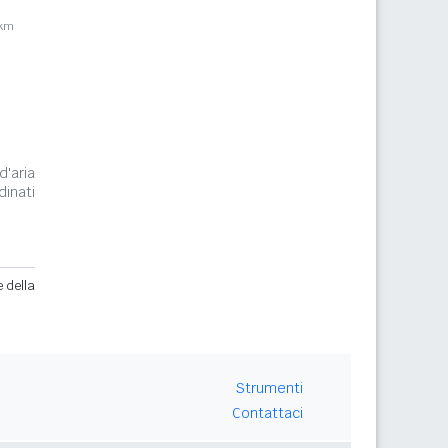
2km
d'aria
inati
e della
Strumenti
Contattaci