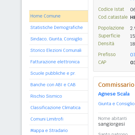
Codice Istat
0
Home Comune
Cod.catastale
H
Statistiche Demografiche
Popolazione
2
Superficie
1
Sindaco, Giunta, Consiglio
Densità
1
Storico Elezioni Comunali
Prefisso
0
Fatturazione elettronica
CAP
0
Scuole pubbliche e pr.
Commissario 
Banche con ABI e CAB
Agnese Scala
Rischio Sismico
Giunta e Consiglio
Classificazione Climatica
Nome abitanti
Comuni Limitrofi
sangiorgesi
Mappa e Stradario
Santo patrono