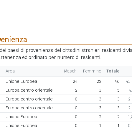
venienza
dei paesi di provenienza dei cittadini stranieri residenti divis
rtenenza ed ordinato per numero di residenti.
Area
Maschi
Femmine
Totale
Unione Europea
24
22
46
43
Europa centro orientale
2
3
5
4
Europa centro orientale
0
3
3
2
Europa centro orientale
0
3
3
2
Unione Europea
0
2
2
1
Unione Europea
0
1
1
0