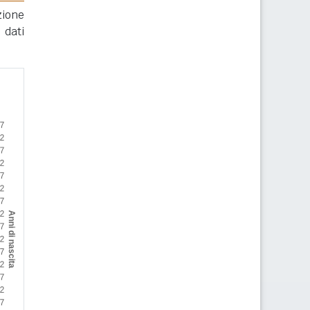
zione
 dati