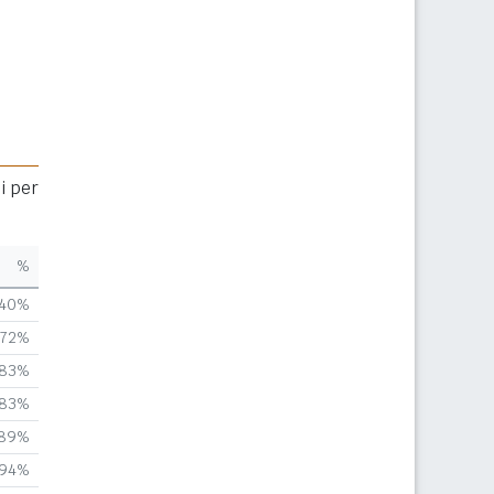
i per
%
,40%
,72%
,83%
,83%
,89%
,94%