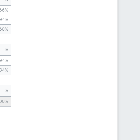
,66%
,94%
,60%
%
,94%
,94%
%
,00%