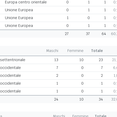
Europa centro orientale
0
1
1
0
Unione Europea
0
1
1
0
Unione Europea
1
0
1
0
Unione Europea
0
1
1
0
27
37
64
60
Maschi
Femmine
Totale
 settentrionale
13
10
23
21
 occidentale
7
0
7
6
 occidentale
2
0
2
1
 occidentale
1
0
1
0
 occidentale
1
0
1
0
24
10
34
32
ea
Maschi
Femmine
Totale