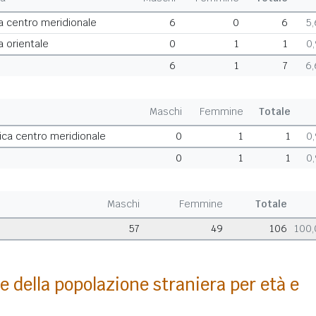
a centro meridionale
6
0
6
5
a orientale
0
1
1
0
6
1
7
6
Maschi
Femmine
Totale
ca centro meridionale
0
1
1
0
0
1
1
0
Maschi
Femmine
Totale
57
49
106
100
e della popolazione straniera per età e