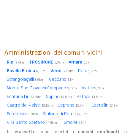
Amministrazioni dei comuni vicini
Ripi
FROSINONE
Arnara
3,0km
5,0km
5,1km
Boville Ernica
Veroli
Pofi
6,3km
7,0km
7,3km
Strangolagalli
Ceccano
8,6km
8,8km
Monte San Giovanni Campano
Alatri
9,7km
12,2km
Fontana Liri
Supino
Patrica
12,8km
13,5km
13,5km
Castro dei Volsci
Ceprano
Castelliri
13,5km
13,7km
13,9km
Ferentino
Giuliano di Roma
13,9km
14,1km
Villa Santo Stefano
Fumone
14,5km
15,1km
In
grassetto
sono riportati i
comuni confinanti
. Le