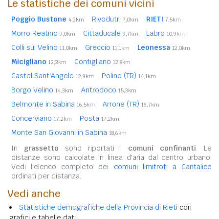
Le statistiche dei comuni vicini
Poggio Bustone
Rivodutri
RIETI
4,2km
7,0km
7,5km
Morro Reatino
Cittaducale
Labro
9,0km
9,7km
10,9km
Colli sul Velino
Greccio
Leonessa
11,0km
11,1km
12,0km
Micigliano
Contigliano
12,3km
12,8km
Castel Sant'Angelo
Polino (TR)
12,9km
14,1km
Borgo Velino
Antrodoco
14,3km
15,3km
Belmonte in Sabina
Arrone (TR)
16,5km
16,7km
Concerviano
Posta
17,2km
17,2km
Monte San Giovanni in Sabina
18,6km
In
grassetto
sono riportati i
comuni confinanti
. Le
distanze sono calcolate in linea d'aria dal centro urbano.
Vedi l'elenco completo dei
comuni limitrofi a Cantalice
ordinati per distanza.
Vedi anche
Statistiche demografiche della Provincia di Rieti
con
grafici e tabelle dati.