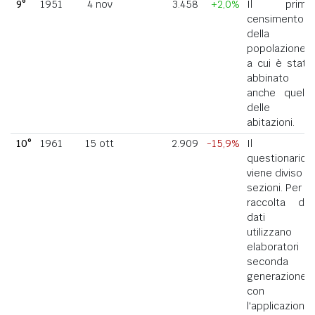
9°
1951
4 nov
3.458
+2,0%
Il primo
censimento
della
popolazione
a cui è stato
abbinato
anche quello
delle
abitazioni.
10°
1961
15 ott
2.909
-15,9%
Il
questionario
viene diviso in
sezioni. Per la
raccolta dei
dati si
utilizzano
elaboratori di
seconda
generazione
con
l'applicazione