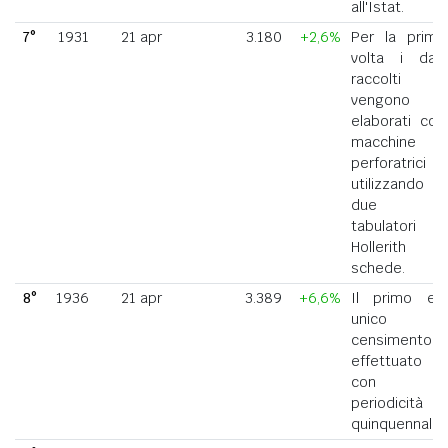
all'Istat.
7°
1931
21 apr
3.180
+2,6%
Per la prima
volta i dati
raccolti
vengono
elaborati con
macchine
perforatrici
utilizzando
due
tabulatori
Hollerith a
schede.
8°
1936
21 apr
3.389
+6,6%
Il primo ed
unico
censimento
effettuato
con
periodicità
quinquennale.