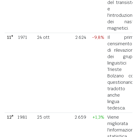
del transistor
e
l'introduzione
dei nastri
magnetici.
11°
1971
24 ott
2.624
-9,8%
Il primo
censimento
di rilevazione
dei gruppi
linguistici di
Trieste e
Bolzano con
questionario
tradotto
anche in
lingua
tedesca.
12°
1981
25 ott
2.659
+1,3%
Viene
migliorata
l'informazione
statistica