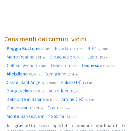
Censimenti dei comuni vicini
Poggio Bustone
Rivodutri
RIETI
4,2km
7,0km
7,5km
Morro Reatino
Cittaducale
Labro
9,0km
9,7km
10,9km
Colli sul Velino
Greccio
Leonessa
11,0km
11,1km
12,0km
Micigliano
Contigliano
12,3km
12,8km
Castel Sant'Angelo
Polino (TR)
12,9km
14,1km
Borgo Velino
Antrodoco
14,3km
15,3km
Belmonte in Sabina
Arrone (TR)
16,5km
16,7km
Concerviano
Posta
17,2km
17,2km
Monte San Giovanni in Sabina
18,6km
In
grassetto
sono riportati i
comuni confinanti
. Le