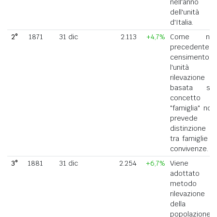
nell'anno
dell'unità
d'Italia.
2°
1871
31 dic
2.113
+4,7%
Come nel
precedente
censimento,
l'unità di
rilevazione
basata sul
concetto di
"famiglia" non
prevede la
distinzione
tra famiglie e
convivenze.
3°
1881
31 dic
2.254
+6,7%
Viene
adottato il
metodo di
rilevazione
della
popolazione