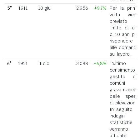
5°
1911
10 giu
2.956
+9,7%
Per la prima
volta viene
previsto il
limite di età
di 10 anni per
rispondere
alle domande
sul lavoro.
6°
1921
1 dic
3.098
+4,8%
L'ultimo
censimento
gestito dai
comuni
gravati anche
delle spese
di rilevazione.
In seguito le
indagini
statistiche
verranno
affidate