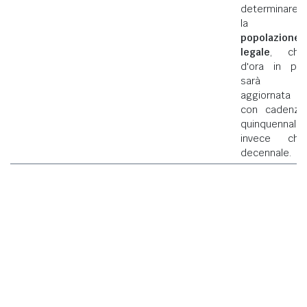
determinare
la
popolazione
legale
, che
d'ora in poi
sarà
aggiornata
con cadenza
quinquennale
invece che
decennale.