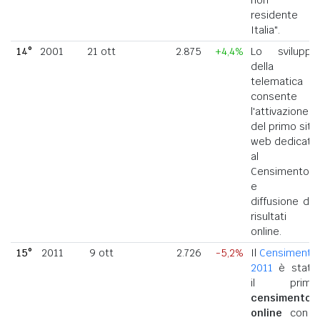
residente in
Italia".
14°
2001
21 ott
2.875
+4,4%
Lo sviluppo
della
telematica
consente
l'attivazione
del primo sito
web dedicato
al
Censimento
e la
diffusione dei
risultati
online.
15°
2011
9 ott
2.726
-5,2%
Il
Censimento
2011
è stato
il primo
censimento
online
con i