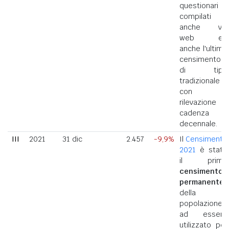
questionari
compilati
anche via
web ed
anche l'ultimo
censimento
di tipo
tradizionale
con
rilevazione a
cadenza
decennale.
III
2021
31 dic
2.457
-9,9%
Il
Censimento
2021
è stato
il primo
censimento
permanente
della
popolazione
ad essere
utilizzato per