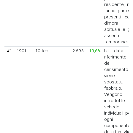
residente, ne
fanno parte i
presenti con
dimora
abituale e gli
assenti
temporanei.
4°
1901
10 feb
2.695
+19,6%
La data di
riferimento
del
censimento
viene
spostata a
febbraio.
Vengono
introdotte
schede
individuali per
ogni
componente
della famiglia.