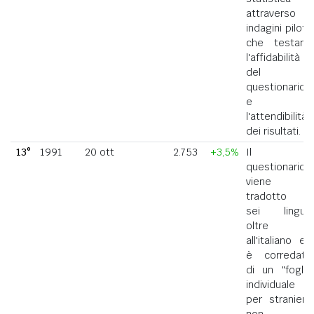
attraverso
indagini pilota
che testano
l'affidabilità
del
questionario
e
l'attendibilità
dei risultati.
13°
1991
20 ott
2.753
+3,5%
Il
questionario
viene
tradotto in
sei lingue
oltre
all'italiano ed
è corredato
di un "foglio
individuale
per straniero
non