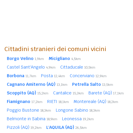
Cittadini stranieri dei comuni vicini
Borgo Velino
Micigliano
1,9km
4,5km
Castel Sant'Angelo
Cittaducale
4,9km
10,5km
Borbona
Posta
Concerviano
11,7km
12,4km
12,9km
Cagnano Amiterno (AQ)
Petrella Salto
13,1km
13,5km
Scoppito (AQ)
Cantalice
Barete (AQ)
15,2km
15,3km
17,1km
Fiamignano
RIETI
Montereale (AQ)
17,2km
18,1km
18,2km
Poggio Bustone
Longone Sabino
18,3km
18,3km
Belmonte in Sabina
Leonessa
18,9km
19,2km
Pizzoli (AQ)
L'AQUILA (AQ)
19,2km
26,5km