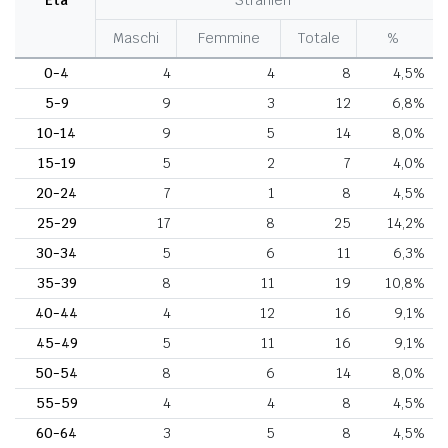
Maschi
Femmine
Totale
%
0-4
4
4
8
4,5%
5-9
9
3
12
6,8%
10-14
9
5
14
8,0%
15-19
5
2
7
4,0%
20-24
7
1
8
4,5%
25-29
17
8
25
14,2%
30-34
5
6
11
6,3%
35-39
8
11
19
10,8%
40-44
4
12
16
9,1%
45-49
5
11
16
9,1%
50-54
8
6
14
8,0%
55-59
4
4
8
4,5%
60-64
3
5
8
4,5%