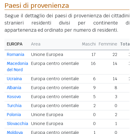
Paesi di provenienza
Segue il dettaglio dei paesi di provenienza dei cittadini
stranieri residenti divisi per continente di
appartenenza ed ordinato per numero di residenti.
EUROPA
Area
Maschi
Femmine
Totale
Romania
Unione Europea
17
22
39
Macedonia
Europa centro orientale
16
14
30
del Nord
Ucraina
Europa centro orientale
6
14
20
Albania
Europa centro orientale
9
8
17
Kosovo
Europa centro orientale
5
3
8
Turchia
Europa centro orientale
2
0
2
Polonia
Unione Europea
0
2
2
Slovacchia
Unione Europea
0
1
1
Moldova
Europa centro orientale
1
0
1