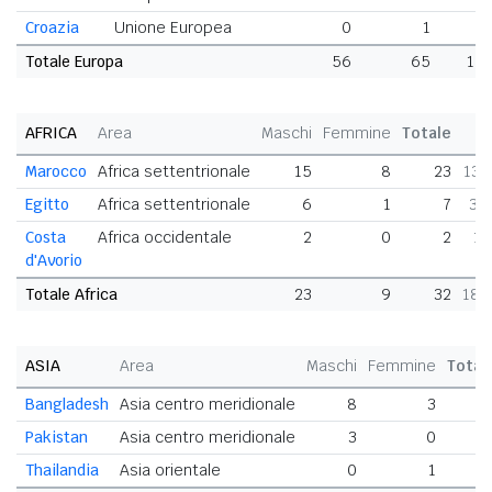
Croazia
Unione Europea
0
1
1
Totale Europa
56
65
121
AFRICA
Area
Maschi
Femmine
Totale
Marocco
Africa settentrionale
15
8
23
13,
Egitto
Africa settentrionale
6
1
7
3,
Costa
Africa occidentale
2
0
2
1,
d'Avorio
Totale Africa
23
9
32
18,
ASIA
Area
Maschi
Femmine
Total
Bangladesh
Asia centro meridionale
8
3
1
Pakistan
Asia centro meridionale
3
0
Thailandia
Asia orientale
0
1