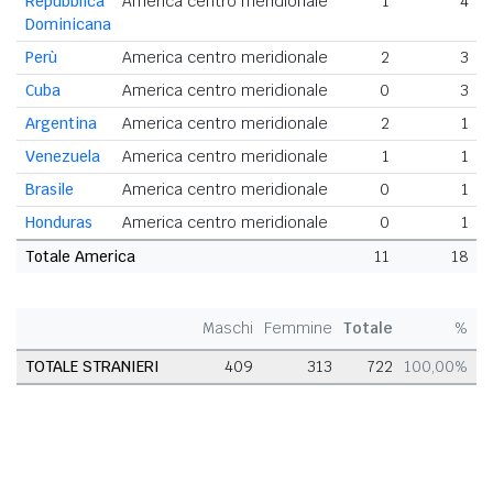
Repubblica
America centro meridionale
1
4
Dominicana
Perù
America centro meridionale
2
3
Cuba
America centro meridionale
0
3
Argentina
America centro meridionale
2
1
Venezuela
America centro meridionale
1
1
Brasile
America centro meridionale
0
1
Honduras
America centro meridionale
0
1
Totale America
11
18
Maschi
Femmine
Totale
%
TOTALE STRANIERI
409
313
722
100,00%