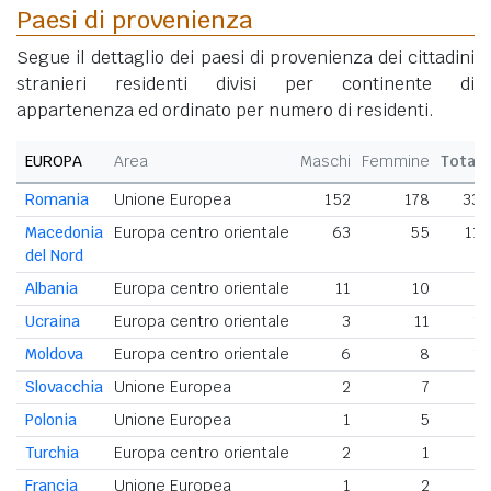
Paesi di provenienza
Segue il dettaglio dei paesi di provenienza dei cittadini
stranieri residenti divisi per continente di
appartenenza ed ordinato per numero di residenti.
EUROPA
Area
Maschi
Femmine
Totale
Romania
Unione Europea
152
178
330
Macedonia
Europa centro orientale
63
55
118
del Nord
Albania
Europa centro orientale
11
10
21
Ucraina
Europa centro orientale
3
11
14
Moldova
Europa centro orientale
6
8
14
Slovacchia
Unione Europea
2
7
9
Polonia
Unione Europea
1
5
6
Turchia
Europa centro orientale
2
1
3
Francia
Unione Europea
1
2
3