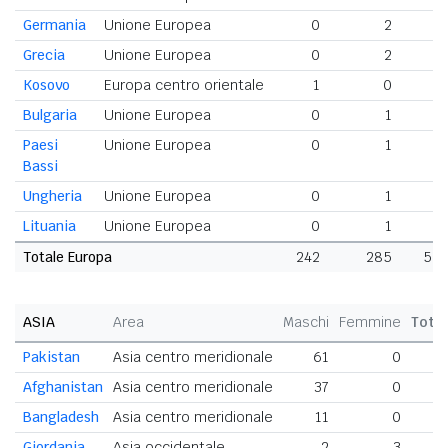
Germania
Unione Europea
0
2
2
Grecia
Unione Europea
0
2
2
Kosovo
Europa centro orientale
1
0
1
Bulgaria
Unione Europea
0
1
1
Paesi
Unione Europea
0
1
1
Bassi
Ungheria
Unione Europea
0
1
1
Lituania
Unione Europea
0
1
1
Totale Europa
242
285
527
ASIA
Area
Maschi
Femmine
Tota
Pakistan
Asia centro meridionale
61
0
Afghanistan
Asia centro meridionale
37
0
Bangladesh
Asia centro meridionale
11
0
Giordania
Asia occidentale
2
3