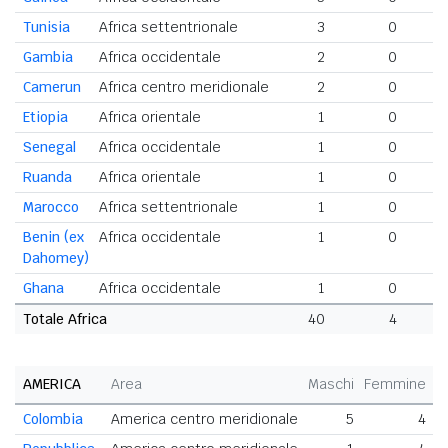
Tunisia
Africa settentrionale
3
0
Gambia
Africa occidentale
2
0
Camerun
Africa centro meridionale
2
0
Etiopia
Africa orientale
1
0
Senegal
Africa occidentale
1
0
Ruanda
Africa orientale
1
0
Marocco
Africa settentrionale
1
0
Benin (ex
Africa occidentale
1
0
Dahomey)
Ghana
Africa occidentale
1
0
Totale Africa
40
4
4
AMERICA
Area
Maschi
Femmine
T
Colombia
America centro meridionale
5
4