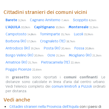
Cittadini stranieri dei comuni vicini
Barete
Cagnano Amiterno
Scoppito
3,2km
7,4km
8,1km
L'AQUILA
Capitignano
Montereale
10,0km
10,0km
11,3km
Campotosto
Tornimparte
Lucoli
14,8km
15,7km
15,9km
Borbona (RI)
Crognaleto (TE)
17,0km
18,7km
Antrodoco (RI)
Posta (RI)
Fossa
19,2km
20,4km
20,8km
Borgo Velino (RI)
Ocre
Micigliano (RI)
20,9km
21,1km
21,3km
Amatrice (RI)
Pietracamela (TE)
21,7km
22,4km
Poggio Picenze
22,6km
In
grassetto
sono riportati i
comuni confinanti
. Le
distanze sono calcolate in linea d'aria dal centro urbano.
Vedi l'elenco completo dei
comuni limitrofi a Pizzoli
ordinati
per distanza.
Vedi anche
Cittadini stranieri nella Provincia dell'Aquila
con i paesi di