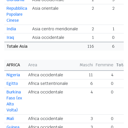
Repubblica
Asia orientale
2
2
Popolare
Cinese
India
Asia centro meridionale
2
1
Iraq
Asia occidentale
1
0
Totale Asia
116
6
1
AFRICA
Area
Maschi
Femmine
Total
Nigeria
Africa occidentale
11
4
1
Egitto
Africa settentrionale
6
0
Burkina
Africa occidentale
4
0
Faso (ex
Alto
Volta)
Mali
Africa occidentale
3
0
Guinea
Africa occidentale
3
0