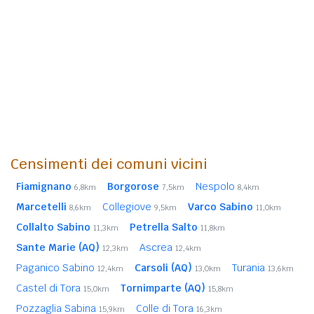
Censimenti dei comuni vicini
Fiamignano
Borgorose
Nespolo
6,8km
7,5km
8,4km
Marcetelli
Collegiove
Varco Sabino
8,6km
9,5km
11,0km
Collalto Sabino
Petrella Salto
11,3km
11,8km
Sante Marie (AQ)
Ascrea
12,3km
12,4km
Paganico Sabino
Carsoli (AQ)
Turania
12,4km
13,0km
13,6km
Castel di Tora
Tornimparte (AQ)
15,0km
15,8km
Pozzaglia Sabina
Colle di Tora
15,9km
16,3km