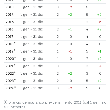
2013
1 gen - 31 dic
0
-2
6
-3
2014
1 gen - 31 dic
2
+2
8
+2
2015
1 gen - 31 dic
1
-1
2
-6
2016
1 gen - 31 dic
2
+1
4
+2
2017
1 gen - 31 dic
2
0
4
0
2018*
1 gen - 31 dic
2
0
4
0
2019*
1 gen - 31 dic
1
-1
5
+1
2020*
1 gen - 31 dic
1
0
7
+2
2021*
1 gen - 31 dic
0
-1
3
-4
2022*
1 gen - 31 dic
2
+2
3
0
2023*
1 gen - 31 dic
2
0
5
+2
2024*
1 gen - 31 dic
0
-2
5
0
(¹) bilancio demografico pre-censimento 2011 (dal 1 gennaio
al 8 ottobre)