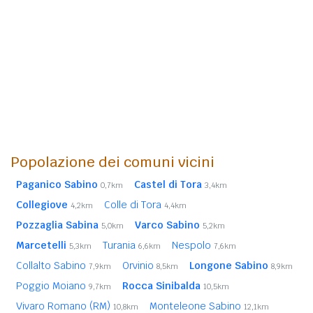
Popolazione dei comuni vicini
Paganico Sabino
Castel di Tora
0,7km
3,4km
Collegiove
Colle di Tora
4,2km
4,4km
Pozzaglia Sabina
Varco Sabino
5,0km
5,2km
Marcetelli
Turania
Nespolo
5,3km
6,6km
7,6km
Collalto Sabino
Orvinio
Longone Sabino
7,9km
8,5km
8,9km
Poggio Moiano
Rocca Sinibalda
9,7km
10,5km
Vivaro Romano (RM)
Monteleone Sabino
10,8km
12,1km