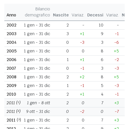
Bilancio
Anno
demografico
Nascite
Variaz.
Decessi
Variaz.
Nat
2002
1 gen - 31 dic
2
-
10
-
2003
1 gen - 31 dic
3
+1
9
-1
2004
1 gen - 31 dic
0
-3
3
-6
2005
1 gen - 31 dic
0
0
8
+5
2006
1 gen - 31 dic
1
+1
6
-2
2007
1 gen - 31 dic
0
-1
3
-3
2008
1 gen - 31 dic
2
+2
8
+5
2009
1 gen - 31 dic
1
-1
5
-3
2010
1 gen - 31 dic
2
+1
4
-1
2011
(¹)
1 gen - 8 ott
2
0
7
+3
2011
(²)
9 ott - 31 dic
0
-2
0
-7
2011
(³)
1 gen - 31 dic
2
0
7
+3
2012
1 gen - 31 dic
2
0
9
+2