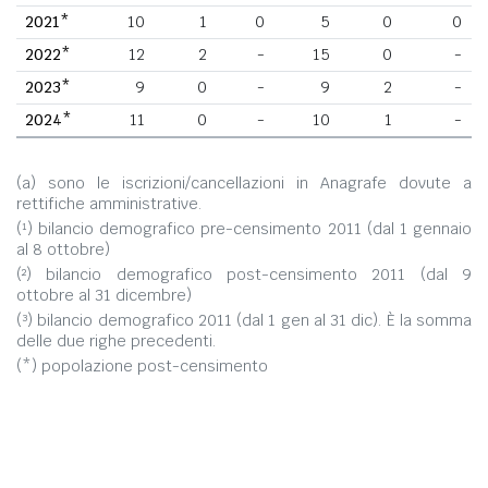
2021*
10
1
0
5
0
0
2022*
12
2
-
15
0
-
2023*
9
0
-
9
2
-
2024*
11
0
-
10
1
-
(a) sono le iscrizioni/cancellazioni in Anagrafe dovute a
rettifiche amministrative.
(¹) bilancio demografico pre-censimento 2011 (dal 1 gennaio
al 8 ottobre)
(²) bilancio demografico post-censimento 2011 (dal 9
ottobre al 31 dicembre)
(³) bilancio demografico 2011 (dal 1 gen al 31 dic). È la somma
delle due righe precedenti.
(*) popolazione post-censimento