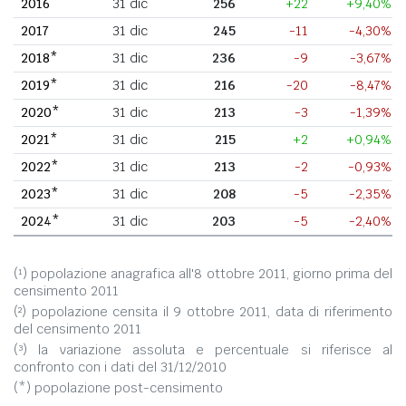
2016
31 dic
256
+22
+9,40%
2017
31 dic
245
-11
-4,30%
2018*
31 dic
236
-9
-3,67%
2019*
31 dic
216
-20
-8,47%
2020*
31 dic
213
-3
-1,39%
2021*
31 dic
215
+2
+0,94%
2022*
31 dic
213
-2
-0,93%
2023*
31 dic
208
-5
-2,35%
2024*
31 dic
203
-5
-2,40%
(¹) popolazione anagrafica all'8 ottobre 2011, giorno prima del
censimento 2011
(²) popolazione censita il 9 ottobre 2011, data di riferimento
del censimento 2011
(³) la variazione assoluta e percentuale si riferisce al
confronto con i dati del 31/12/2010
(*) popolazione post-censimento