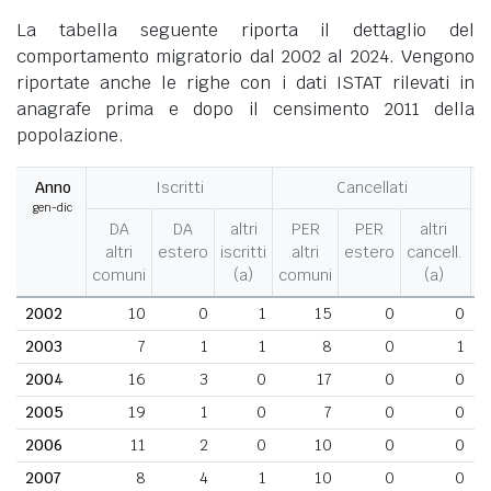
La tabella seguente riporta il dettaglio del
comportamento migratorio dal 2002 al 2024. Vengono
riportate anche le righe con i dati ISTAT rilevati in
anagrafe prima e dopo il censimento 2011 della
popolazione.
Anno
Iscritti
Cancellati
gen-dic
M
DA
DA
altri
PER
PER
altri
altri
estero
iscritti
altri
estero
cancell.
comuni
(a)
comuni
(a)
2002
10
0
1
15
0
0
2003
7
1
1
8
0
1
2004
16
3
0
17
0
0
2005
19
1
0
7
0
0
2006
11
2
0
10
0
0
2007
8
4
1
10
0
0