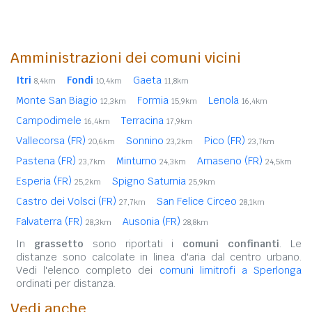
Amministrazioni dei comuni vicini
Itri
Fondi
Gaeta
8,4km
10,4km
11,8km
Monte San Biagio
Formia
Lenola
12,3km
15,9km
16,4km
Campodimele
Terracina
16,4km
17,9km
Vallecorsa (FR)
Sonnino
Pico (FR)
20,6km
23,2km
23,7km
Pastena (FR)
Minturno
Amaseno (FR)
23,7km
24,3km
24,5km
Esperia (FR)
Spigno Saturnia
25,2km
25,9km
Castro dei Volsci (FR)
San Felice Circeo
27,7km
28,1km
Falvaterra (FR)
Ausonia (FR)
28,3km
28,8km
In
grassetto
sono riportati i
comuni confinanti
. Le
distanze sono calcolate in linea d'aria dal centro urbano.
Vedi l'elenco completo dei
comuni limitrofi a Sperlonga
ordinati per distanza.
Vedi anche