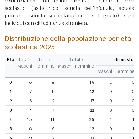
evidenziando con colori diversi i differenti cicli
scolastici (asilo nido, scuola dell'infanzia, scuola
primaria, scuola secondaria di I e II grado) e gli
individui con cittadinanza straniera.
Distribuzione della popolazione per età
scolastica 2025
Età
Totale
Totale
Totale
di cui strani
Maschi
Femmine
Maschi+Femmine
Maschi
Femmine
0
6
8
14
1
0
1
7
5
12
0
0
2
5
12
17
0
0
3
4
7
11
0
0
4
15
11
26
1
1
5
6
6
12
0
1
6
9
12
21
0
1