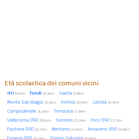
Età scolastica dei comuni vicini
Itri
Fondi
Gaeta
8,4km
10,4km
11,8km
Monte San Biagio
Formia
Lenola
12,3km
15,9km
16,4km
Campodimele
Terracina
16,4km
17,9km
Vallecorsa (FR)
Sonnino
Pico (FR)
20,6km
23,2km
23,7km
Pastena (FR)
Minturno
Amaseno (FR)
23,7km
24,3km
24,5km
Esperia (FR)
Spigno Saturnia
25,2km
25,9km