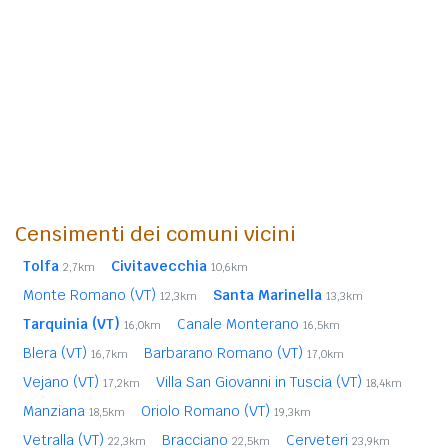
Censimenti dei comuni vicini
Tolfa
Civitavecchia
2,7km
10,6km
Monte Romano (VT)
Santa Marinella
12,3km
13,3km
Tarquinia (VT)
Canale Monterano
16,0km
16,5km
Blera (VT)
Barbarano Romano (VT)
16,7km
17,0km
Vejano (VT)
Villa San Giovanni in Tuscia (VT)
17,2km
18,4km
Manziana
Oriolo Romano (VT)
18,5km
19,3km
Vetralla (VT)
Bracciano
Cerveteri
22,3km
22,5km
23,9km