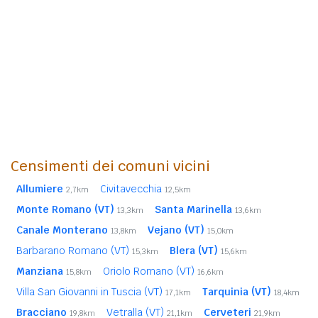
Censimenti dei comuni vicini
Allumiere
Civitavecchia
2,7km
12,5km
Monte Romano (VT)
Santa Marinella
13,3km
13,6km
Canale Monterano
Vejano (VT)
13,8km
15,0km
Barbarano Romano (VT)
Blera (VT)
15,3km
15,6km
Manziana
Oriolo Romano (VT)
15,8km
16,6km
Villa San Giovanni in Tuscia (VT)
Tarquinia (VT)
17,1km
18,4km
Bracciano
Vetralla (VT)
Cerveteri
19,8km
21,1km
21,9km