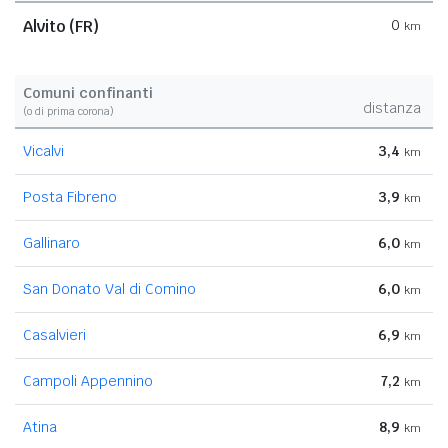
Alvito (FR)
0
km
Comuni confinanti
distanza
(o di prima corona)
Vicalvi
3,4
km
Posta Fibreno
3,9
km
Gallinaro
6,0
km
San Donato Val di Comino
6,0
km
Casalvieri
6,9
km
Campoli Appennino
7,2
km
Atina
8,9
km