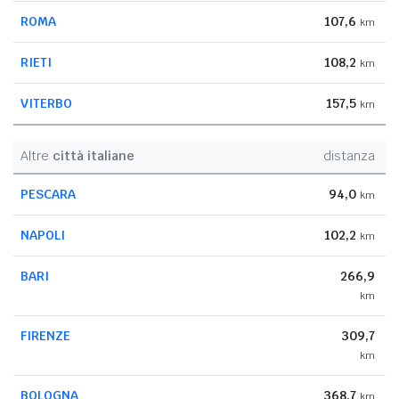
ROMA
107,6
km
RIETI
108,2
km
VITERBO
157,5
km
Altre
città italiane
distanza
PESCARA
94,0
km
NAPOLI
102,2
km
BARI
266,9
km
FIRENZE
309,7
km
BOLOGNA
368,7
km