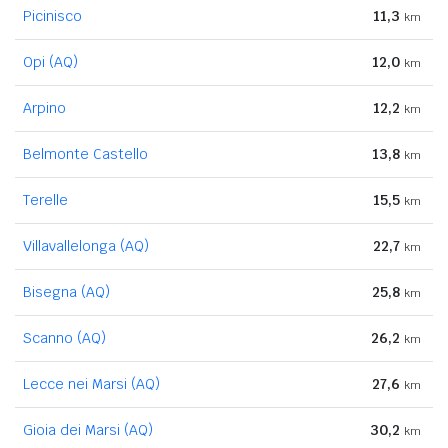
Picinisco
11,3
km
Opi (AQ)
12,0
km
Arpino
12,2
km
Belmonte Castello
13,8
km
Terelle
15,5
km
Villavallelonga (AQ)
22,7
km
Bisegna (AQ)
25,8
km
Scanno (AQ)
26,2
km
Lecce nei Marsi (AQ)
27,6
km
Gioia dei Marsi (AQ)
30,2
km