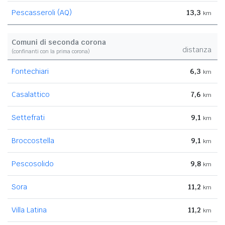
Pescasseroli (AQ)
13,3
km
Comuni di seconda corona
distanza
(confinanti con la prima corona)
Fontechiari
6,3
km
Casalattico
7,6
km
Settefrati
9,1
km
Broccostella
9,1
km
Pescosolido
9,8
km
Sora
11,2
km
Villa Latina
11,2
km