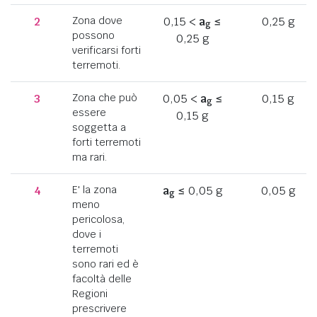
2
Zona dove
0,15 <
a
≤
0,25 g
g
possono
0,25 g
verificarsi forti
terremoti.
3
Zona che può
0,05 <
a
≤
0,15 g
g
essere
0,15 g
soggetta a
forti terremoti
ma rari.
4
E' la zona
a
≤ 0,05 g
0,05 g
g
meno
pericolosa,
dove i
terremoti
sono rari ed è
facoltà delle
Regioni
prescrivere