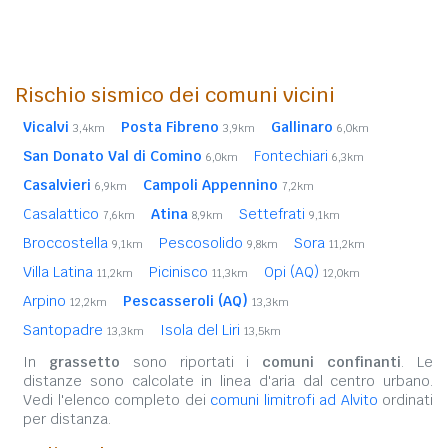
Rischio sismico dei comuni vicini
Vicalvi
Posta Fibreno
Gallinaro
3,4km
3,9km
6,0km
San Donato Val di Comino
Fontechiari
6,0km
6,3km
Casalvieri
Campoli Appennino
6,9km
7,2km
Casalattico
Atina
Settefrati
7,6km
8,9km
9,1km
Broccostella
Pescosolido
Sora
9,1km
9,8km
11,2km
Villa Latina
Picinisco
Opi (AQ)
11,2km
11,3km
12,0km
Arpino
Pescasseroli (AQ)
12,2km
13,3km
Santopadre
Isola del Liri
13,3km
13,5km
In
grassetto
sono riportati i
comuni confinanti
. Le
distanze sono calcolate in linea d'aria dal centro urbano.
Vedi l'elenco completo dei
comuni limitrofi ad Alvito
ordinati
per distanza.