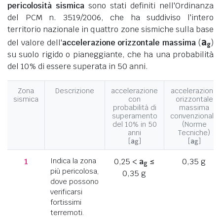
pericolosità sismica
sono stati definiti nell'Ordinanza
del PCM n. 3519/2006, che ha suddiviso l'intero
territorio nazionale in quattro zone sismiche sulla base
a
del valore dell'
accelerazione orizzontale massima
(
)
g
su suolo rigido o pianeggiante, che ha una probabilità
del 10% di essere superata in 50 anni.
Zona
Descrizione
accelerazione
accelerazione
sismica
con
orizzontale
probabilità di
massima
superamento
convenzionale
del 10% in 50
(Norme
anni
Tecniche)
[
a
]
[
a
]
g
g
1
Indica la zona
0,25 <
a
≤
0,35 g
g
più pericolosa,
0,35 g
dove possono
verificarsi
fortissimi
terremoti.