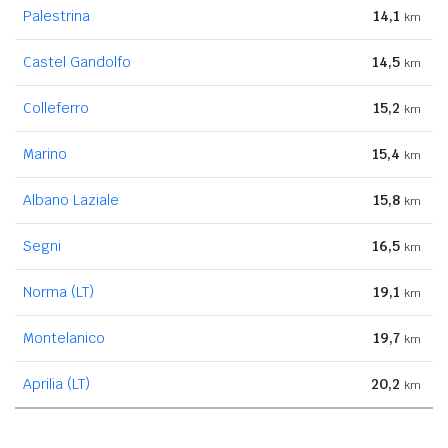
Palestrina
14,1
km
Castel Gandolfo
14,5
km
Colleferro
15,2
km
Marino
15,4
km
Albano Laziale
15,8
km
Segni
16,5
km
Norma (LT)
19,1
km
Montelanico
19,7
km
Aprilia (LT)
20,2
km