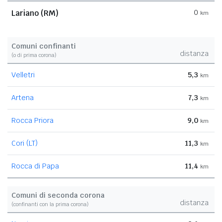
Lariano (RM)
0
km
Comuni confinanti
distanza
(o di prima corona)
Velletri
5,3
km
Artena
7,3
km
Rocca Priora
9,0
km
Cori (LT)
11,3
km
Rocca di Papa
11,4
km
Comuni di seconda corona
distanza
(confinanti con la prima corona)