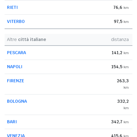
RIETI
76,6
km
VITERBO
97,5
km
Altre
città italiane
distanza
PESCARA
141,2
km
NAPOLI
154,5
km
FIRENZE
263,3
km
BOLOGNA
332,2
km
BARI
342,7
km
VENEZIA
415,6
km