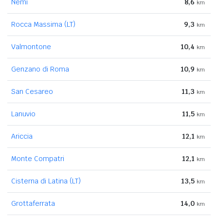
Nemi
8,6
km
Rocca Massima (LT)
9,3
km
Valmontone
10,4
km
Genzano di Roma
10,9
km
San Cesareo
11,3
km
Lanuvio
11,5
km
Ariccia
12,1
km
Monte Compatri
12,1
km
Cisterna di Latina (LT)
13,5
km
Grottaferrata
14,0
km