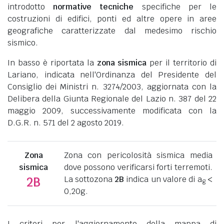
introdotto
normative tecniche
specifiche per le
costruzioni di edifici, ponti ed altre opere in aree
geografiche caratterizzate dal medesimo rischio
sismico.
In basso è riportata la
zona sismica
per il territorio di
Lariano, indicata nell'Ordinanza del Presidente del
Consiglio dei Ministri n. 3274/2003, aggiornata con la
Delibera della Giunta Regionale del Lazio n. 387 del 22
maggio 2009, successivamente modificata con la
D.G.R. n. 571 del 2 agosto 2019.
Zona
Zona con pericolosità sismica media
sismica
dove possono verificarsi forti terremoti.
La sottozona
2B
indica un valore di a
<
2B
g
0,20g.
I criteri per l'aggiornamento della mappa di