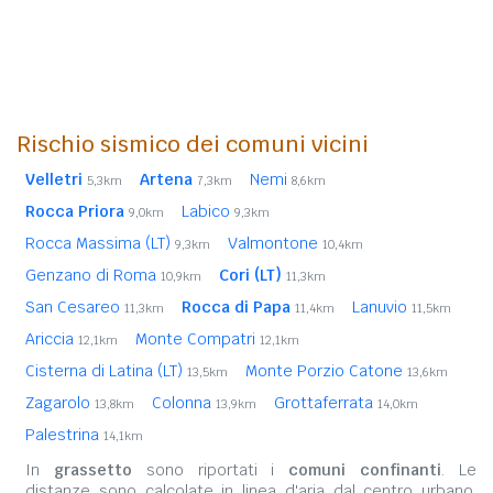
Rischio sismico dei comuni vicini
Velletri
Artena
Nemi
5,3km
7,3km
8,6km
Rocca Priora
Labico
9,0km
9,3km
Rocca Massima (LT)
Valmontone
9,3km
10,4km
Genzano di Roma
Cori (LT)
10,9km
11,3km
San Cesareo
Rocca di Papa
Lanuvio
11,3km
11,4km
11,5km
Ariccia
Monte Compatri
12,1km
12,1km
Cisterna di Latina (LT)
Monte Porzio Catone
13,5km
13,6km
Zagarolo
Colonna
Grottaferrata
13,8km
13,9km
14,0km
Palestrina
14,1km
In
grassetto
sono riportati i
comuni confinanti
. Le
distanze sono calcolate in linea d'aria dal centro urbano.