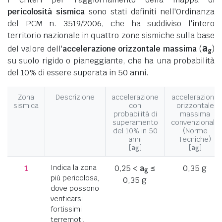
pericolosità sismica
sono stati definiti nell'Ordinanza
del PCM n. 3519/2006, che ha suddiviso l'intero
territorio nazionale in quattro zone sismiche sulla base
a
del valore dell'
accelerazione orizzontale massima
(
)
g
su suolo rigido o pianeggiante, che ha una probabilità
del 10% di essere superata in 50 anni.
Zona
Descrizione
accelerazione
accelerazione
sismica
con
orizzontale
probabilità di
massima
superamento
convenzionale
del 10% in 50
(Norme
anni
Tecniche)
[
a
]
[
a
]
g
g
1
Indica la zona
0,25 <
a
≤
0,35 g
g
più pericolosa,
0,35 g
dove possono
verificarsi
fortissimi
terremoti.