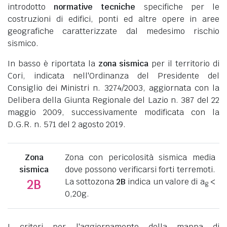
introdotto
normative tecniche
specifiche per le
costruzioni di edifici, ponti ed altre opere in aree
geografiche caratterizzate dal medesimo rischio
sismico.
In basso è riportata la
zona sismica
per il territorio di
Cori, indicata nell'Ordinanza del Presidente del
Consiglio dei Ministri n. 3274/2003, aggiornata con la
Delibera della Giunta Regionale del Lazio n. 387 del 22
maggio 2009, successivamente modificata con la
D.G.R. n. 571 del 2 agosto 2019.
Zona
Zona con pericolosità sismica media
sismica
dove possono verificarsi forti terremoti.
La sottozona
2B
indica un valore di a
<
2B
g
0,20g.
I criteri per l'aggiornamento della mappa di