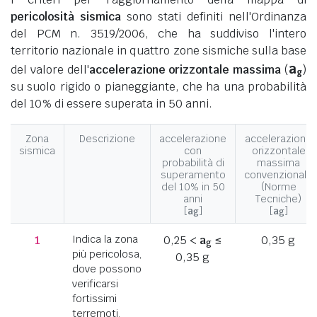
pericolosità sismica
sono stati definiti nell'Ordinanza
del PCM n. 3519/2006, che ha suddiviso l'intero
territorio nazionale in quattro zone sismiche sulla base
a
del valore dell'
accelerazione orizzontale massima
(
)
g
su suolo rigido o pianeggiante, che ha una probabilità
del 10% di essere superata in 50 anni.
Zona
Descrizione
accelerazione
accelerazione
sismica
con
orizzontale
probabilità di
massima
superamento
convenzionale
del 10% in 50
(Norme
anni
Tecniche)
[
a
]
[
a
]
g
g
1
Indica la zona
0,25 <
a
≤
0,35 g
g
più pericolosa,
0,35 g
dove possono
verificarsi
fortissimi
terremoti.