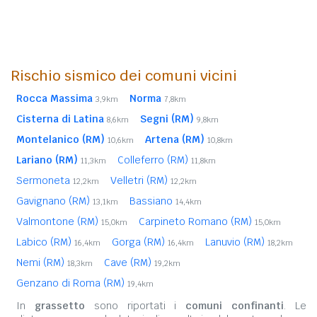
Rischio sismico dei comuni vicini
Rocca Massima
Norma
3,9km
7,8km
Cisterna di Latina
Segni (RM)
8,6km
9,8km
Montelanico (RM)
Artena (RM)
10,6km
10,8km
Lariano (RM)
Colleferro (RM)
11,3km
11,8km
Sermoneta
Velletri (RM)
12,2km
12,2km
Gavignano (RM)
Bassiano
13,1km
14,4km
Valmontone (RM)
Carpineto Romano (RM)
15,0km
15,0km
Labico (RM)
Gorga (RM)
Lanuvio (RM)
16,4km
16,4km
18,2km
Nemi (RM)
Cave (RM)
18,3km
19,2km
Genzano di Roma (RM)
19,4km
In
grassetto
sono riportati i
comuni confinanti
. Le