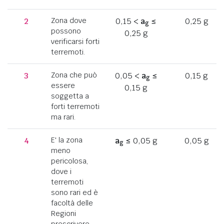
2
Zona dove
0,15 <
a
≤
0,25 g
g
possono
0,25 g
verificarsi forti
terremoti.
3
Zona che può
0,05 <
a
≤
0,15 g
g
essere
0,15 g
soggetta a
forti terremoti
ma rari.
4
E' la zona
a
≤ 0,05 g
0,05 g
g
meno
pericolosa,
dove i
terremoti
sono rari ed è
facoltà delle
Regioni
prescrivere