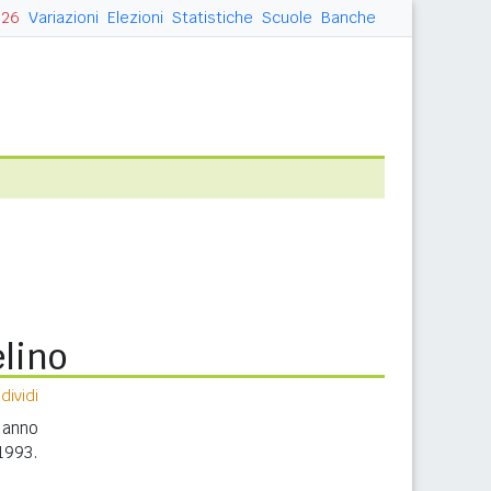
026
Variazioni
Elezioni
Statistiche
Scuole
Banche
elino
ividi
 anno
1993.