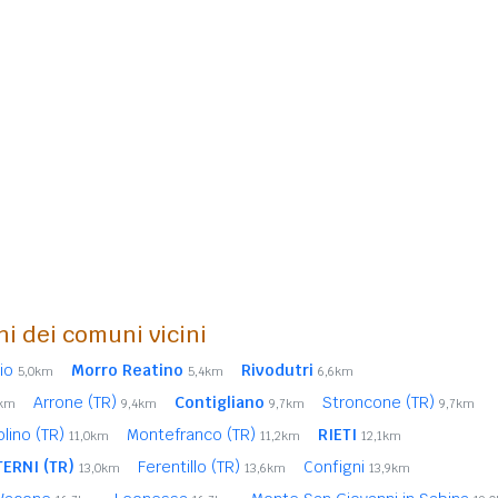
ni dei comuni vicini
io
Morro Reatino
Rivodutri
5,0km
5,4km
6,6km
Arrone (TR)
Contigliano
Stroncone (TR)
0km
9,4km
9,7km
9,7km
olino (TR)
Montefranco (TR)
RIETI
11,0km
11,2km
12,1km
TERNI (TR)
Ferentillo (TR)
Configni
13,0km
13,6km
13,9km