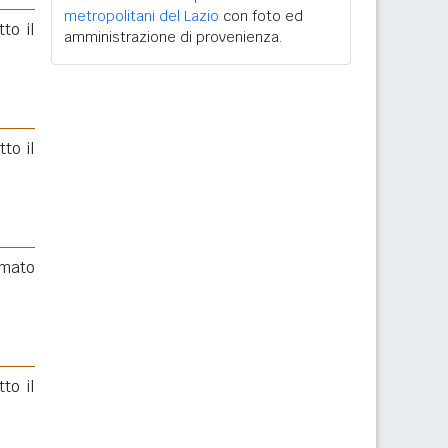
metropolitani del Lazio
con foto ed
to il
amministrazione di provenienza.
to il
rmato
to il