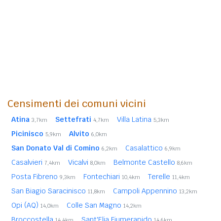
Censimenti dei comuni vicini
Atina
Settefrati
Villa Latina
3,7km
4,7km
5,3km
Picinisco
Alvito
5,9km
6,0km
San Donato Val di Comino
Casalattico
6,2km
6,9km
Casalvieri
Vicalvi
Belmonte Castello
7,4km
8,0km
8,6km
Posta Fibreno
Fontechiari
Terelle
9,3km
10,4km
11,4km
San Biagio Saracinisco
Campoli Appennino
11,8km
13,2km
Opi (AQ)
Colle San Magno
14,0km
14,2km
Broccostella
Sant'Elia Fiumerapido
14,4km
14,6km