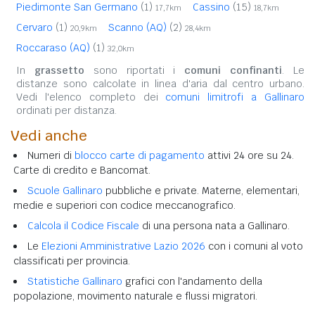
Piedimonte San Germano
(1)
Cassino
(15)
17,7km
18,7km
Cervaro
(1)
Scanno (AQ)
(2)
20,9km
28,4km
Roccaraso (AQ)
(1)
32,0km
In
grassetto
sono riportati i
comuni confinanti
. Le
distanze sono calcolate in linea d'aria dal centro urbano.
Vedi l'elenco completo dei
comuni limitrofi a Gallinaro
ordinati per distanza.
Vedi anche
Numeri di
blocco carte di pagamento
attivi 24 ore su 24.
Carte di credito e Bancomat.
Scuole Gallinaro
pubbliche e private. Materne, elementari,
medie e superiori con codice meccanografico.
Calcola il Codice Fiscale
di una persona nata a Gallinaro.
Le
Elezioni Amministrative Lazio 2026
con i comuni al voto
classificati per provincia.
Statistiche Gallinaro
grafici con l'andamento della
popolazione, movimento naturale e flussi migratori.