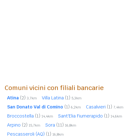
Comuni vicini con filiali bancarie
Atina
(2)
Villa Latina
(1)
3,7km
5,3km
San Donato Val di Comino
(1)
Casalvieri
(1)
6,2km
7,4km
Broccostella
(1)
Sant'Elia Fiumerapido
(1)
14,4km
14,6km
Arpino
(2)
Sora
(11)
15,7km
16,8km
Pescasseroli (AQ)
(1)
16,8km