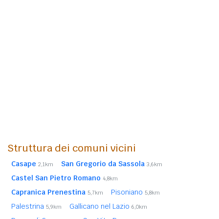
Struttura dei comuni vicini
Casape
San Gregorio da Sassola
2,1km
3,6km
Castel San Pietro Romano
4,8km
Capranica Prenestina
Pisoniano
5,7km
5,8km
Palestrina
Gallicano nel Lazio
5,9km
6,0km