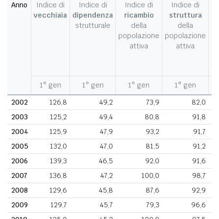
Anno
Indice di
Indice di
Indice di
Indice di
I
vecchiaia
dipendenza
ricambio
struttura
strutturale
della
della
c
popolazione
popolazione
d
attiva
attiva
d
fe
1° gen
1° gen
1° gen
1° gen
1
2002
126,8
49,2
73,9
82,0
2003
125,2
49,4
80,8
91,8
2004
125,9
47,9
93,2
91,7
2005
132,0
47,0
81,5
91,2
2006
139,3
46,5
92,0
91,6
2007
136,8
47,2
100,0
98,7
2008
129,6
45,8
87,6
92,9
2009
129,7
45,7
79,3
96,6