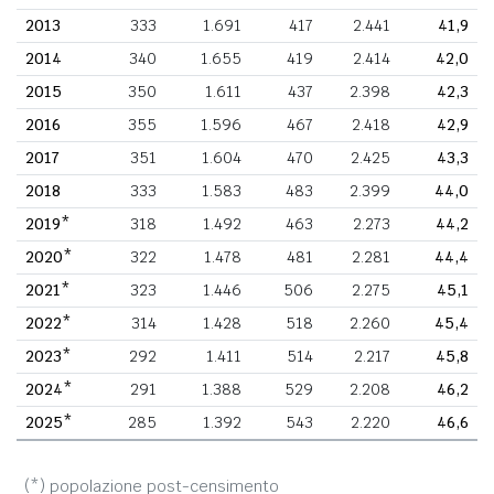
2013
333
1.691
417
2.441
41,9
2014
340
1.655
419
2.414
42,0
2015
350
1.611
437
2.398
42,3
2016
355
1.596
467
2.418
42,9
2017
351
1.604
470
2.425
43,3
2018
333
1.583
483
2.399
44,0
2019*
318
1.492
463
2.273
44,2
2020*
322
1.478
481
2.281
44,4
2021*
323
1.446
506
2.275
45,1
2022*
314
1.428
518
2.260
45,4
2023*
292
1.411
514
2.217
45,8
2024*
291
1.388
529
2.208
46,2
2025*
285
1.392
543
2.220
46,6
(*) popolazione post-censimento