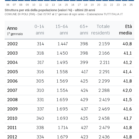
0-14
15-64
65+
Totale
Età
Anno
anni
anni
anni
residenti
media
1° gennaio
2002
314
1.447
398
2.159
40,8
2003
318
1.450
398
2.166
41,1
2004
317
1.495
399
2.211
41,2
2005
316
1.558
417
2.291
41,4
2006
305
1.569
425
2.299
41,8
2007
310
1.554
424
2.288
42,0
2008
331
1.659
429
2.419
41,5
2009
337
1.695
437
2.469
41,6
2010
340
1.693
425
2.458
41,7
2011
338
1.714
427
2.479
41,8
2012
334
1.679
423
2.436
41,8