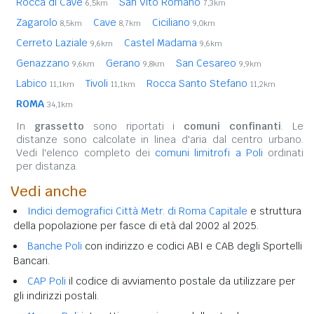
Rocca di Cave
San Vito Romano
6,5km
7,3km
Zagarolo
Cave
Ciciliano
8,5km
8,7km
9,0km
Cerreto Laziale
Castel Madama
9,6km
9,6km
Genazzano
Gerano
San Cesareo
9,6km
9,8km
9,9km
Labico
Tivoli
Rocca Santo Stefano
11,1km
11,1km
11,2km
ROMA
34,1km
In
grassetto
sono riportati i
comuni confinanti
. Le
distanze sono calcolate in linea d'aria dal centro urbano.
Vedi l'elenco completo dei
comuni limitrofi a Poli
ordinati
per distanza.
Vedi anche
Indici demografici Città Metr. di Roma Capitale
e struttura
della popolazione per fasce di età dal 2002 al 2025.
Banche Poli
con indirizzo e codici ABI e CAB degli Sportelli
Bancari.
CAP Poli
il codice di avviamento postale da utilizzare per
gli indirizzi postali.