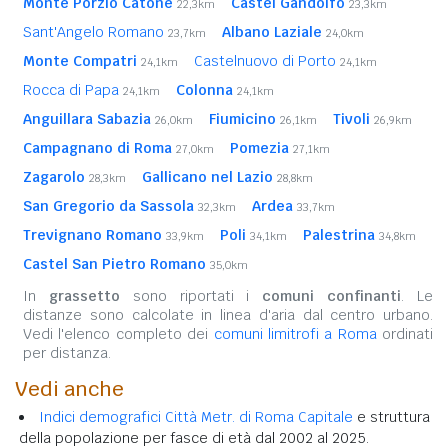
Monte Porzio Catone
Castel Gandolfo
22,3km
23,3km
Sant'Angelo Romano
Albano Laziale
23,7km
24,0km
Monte Compatri
Castelnuovo di Porto
24,1km
24,1km
Rocca di Papa
Colonna
24,1km
24,1km
Anguillara Sabazia
Fiumicino
Tivoli
26,0km
26,1km
26,9km
Campagnano di Roma
Pomezia
27,0km
27,1km
Zagarolo
Gallicano nel Lazio
28,3km
28,8km
San Gregorio da Sassola
Ardea
32,3km
33,7km
Trevignano Romano
Poli
Palestrina
33,9km
34,1km
34,8km
Castel San Pietro Romano
35,0km
In
grassetto
sono riportati i
comuni confinanti
. Le
distanze sono calcolate in linea d'aria dal centro urbano.
Vedi l'elenco completo dei
comuni limitrofi a Roma
ordinati
per distanza.
Vedi anche
Indici demografici Città Metr. di Roma Capitale
e struttura
della popolazione per fasce di età dal 2002 al 2025.