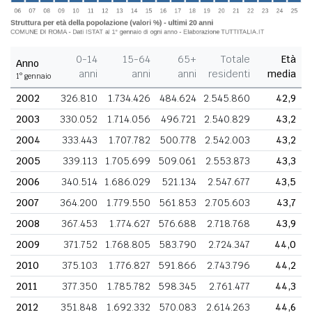
0-14
15-64
65+
Totale
Età
Anno
anni
anni
anni
residenti
media
1° gennaio
2002
326.810
1.734.426
484.624
2.545.860
42,9
2003
330.052
1.714.056
496.721
2.540.829
43,2
2004
333.443
1.707.782
500.778
2.542.003
43,2
2005
339.113
1.705.699
509.061
2.553.873
43,3
2006
340.514
1.686.029
521.134
2.547.677
43,5
2007
364.200
1.779.550
561.853
2.705.603
43,7
2008
367.453
1.774.627
576.688
2.718.768
43,9
2009
371.752
1.768.805
583.790
2.724.347
44,0
2010
375.103
1.776.827
591.866
2.743.796
44,2
2011
377.350
1.785.782
598.345
2.761.477
44,3
2012
351.848
1.692.332
570.083
2.614.263
44,6