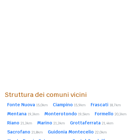
Struttura dei comuni vicini
Fonte Nuova
Ciampino
Frascati
15,0km
15,9km
18,7km
Mentana
Monterotondo
Formello
19,3km
19,5km
20,3km
Riano
Marino
Grottaferrata
21,3km
21,3km
21,4km
Sacrofano
Guidonia Montecelio
21,8km
22,0km