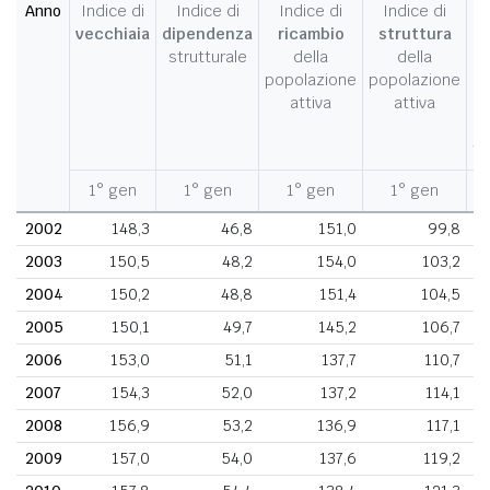
Anno
Indice di
Indice di
Indice di
Indice di
I
vecchiaia
dipendenza
ricambio
struttura
strutturale
della
della
c
popolazione
popolazione
d
attiva
attiva
d
fe
1° gen
1° gen
1° gen
1° gen
1
2002
148,3
46,8
151,0
99,8
2003
150,5
48,2
154,0
103,2
2004
150,2
48,8
151,4
104,5
2005
150,1
49,7
145,2
106,7
2006
153,0
51,1
137,7
110,7
2007
154,3
52,0
137,2
114,1
2008
156,9
53,2
136,9
117,1
2009
157,0
54,0
137,6
119,2