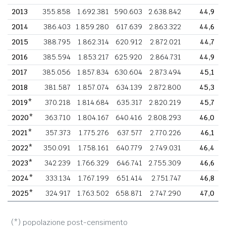
2013
355.858
1.692.381
590.603
2.638.842
44,9
2014
386.403
1.859.280
617.639
2.863.322
44,6
2015
388.795
1.862.314
620.912
2.872.021
44,7
2016
385.594
1.853.217
625.920
2.864.731
44,9
2017
385.056
1.857.834
630.604
2.873.494
45,1
2018
381.587
1.857.074
634.139
2.872.800
45,3
2019*
370.218
1.814.684
635.317
2.820.219
45,7
2020*
363.710
1.804.167
640.416
2.808.293
46,0
2021*
357.373
1.775.276
637.577
2.770.226
46,1
2022*
350.091
1.758.161
640.779
2.749.031
46,4
2023*
342.239
1.766.329
646.741
2.755.309
46,6
2024*
333.134
1.767.199
651.414
2.751.747
46,8
2025*
324.917
1.763.502
658.871
2.747.290
47,0
(*) popolazione post-censimento