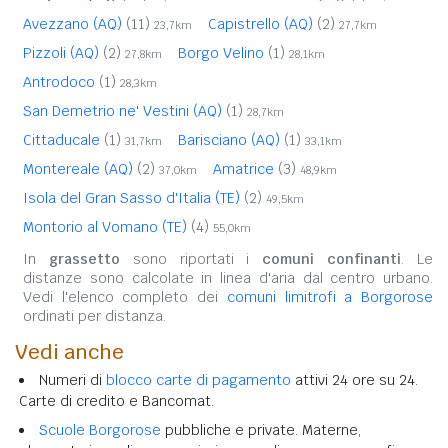
Avezzano (AQ)
(11)
Capistrello (AQ)
(2)
23,7km
27,7km
Pizzoli (AQ)
(2)
Borgo Velino
(1)
27,8km
28,1km
Antrodoco
(1)
28,3km
San Demetrio ne' Vestini (AQ)
(1)
28,7km
Cittaducale
(1)
Barisciano (AQ)
(1)
31,7km
33,1km
Montereale (AQ)
(2)
Amatrice
(3)
37,0km
48,9km
Isola del Gran Sasso d'Italia (TE)
(2)
49,5km
Montorio al Vomano (TE)
(4)
55,0km
In
grassetto
sono riportati i
comuni confinanti
. Le
distanze sono calcolate in linea d'aria dal centro urbano.
Vedi l'elenco completo dei
comuni limitrofi a Borgorose
ordinati per distanza.
Vedi anche
Numeri di
blocco carte di pagamento
attivi 24 ore su 24.
Carte di credito e Bancomat.
Scuole Borgorose
pubbliche e private. Materne,