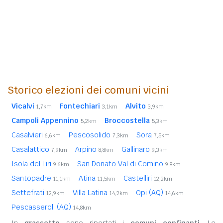
Storico elezioni dei comuni vicini
Vicalvi
Fontechiari
Alvito
1,7km
3,1km
3,9km
Campoli Appennino
Broccostella
5,2km
5,3km
Casalvieri
Pescosolido
Sora
6,6km
7,3km
7,5km
Casalattico
Arpino
Gallinaro
7,9km
8,8km
9,3km
Isola del Liri
San Donato Val di Comino
9,6km
9,8km
Santopadre
Atina
Castelliri
11,1km
11,5km
12,2km
Settefrati
Villa Latina
Opi (AQ)
12,9km
14,2km
14,6km
Pescasseroli (AQ)
14,8km
In
grassetto
sono riportati i
comuni confinanti
. Le