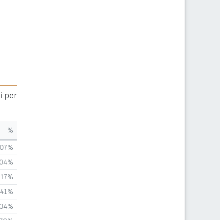
i per
%
,07%
,04%
,17%
,41%
,34%