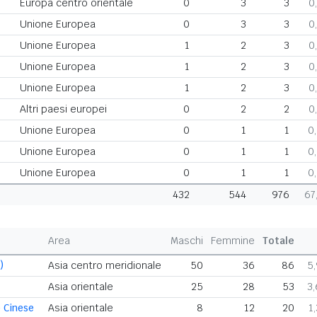
Europa centro orientale
0
3
3
0
Unione Europea
0
3
3
0
Unione Europea
1
2
3
0
Unione Europea
1
2
3
0
Unione Europea
1
2
3
0
Altri paesi europei
0
2
2
0
Unione Europea
0
1
1
0
Unione Europea
0
1
1
0
Unione Europea
0
1
1
0
432
544
976
67
Area
Maschi
Femmine
Totale
)
Asia centro meridionale
50
36
86
5
Asia orientale
25
28
53
3
 Cinese
Asia orientale
8
12
20
1