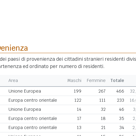
venienza
dei paesi di provenienza dei cittadini stranieri residenti divis
rtenenza ed ordinato per numero di residenti.
Area
Maschi
Femmine
Totale
Unione Europea
199
267
466
32
Europa centro orientale
122
111
233
16
Unione Europea
14
32
46
3
Europa centro orientale
17
18
35
2
Europa centro orientale
13
21
34
2