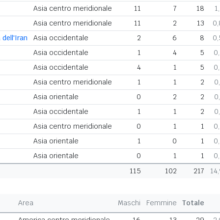
Asia centro meridionale
11
7
18
1
Asia centro meridionale
11
2
13
0
dell'Iran
Asia occidentale
2
6
8
0
Asia occidentale
1
4
5
0
Asia occidentale
4
1
5
0
Asia centro meridionale
1
1
2
0
Asia orientale
0
2
2
0
Asia occidentale
1
1
2
0
Asia centro meridionale
0
1
1
0
Asia orientale
1
0
1
0
Asia orientale
0
1
1
0
115
102
217
14
Area
Maschi
Femmine
Totale